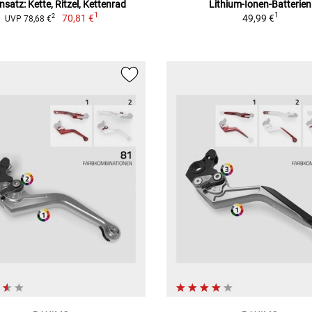
nsatz: Kette, Ritzel, Kettenrad
Lithium-Ionen-Batterien
1
1
70,81 €
49,99 €
2
UVP 78,68 €