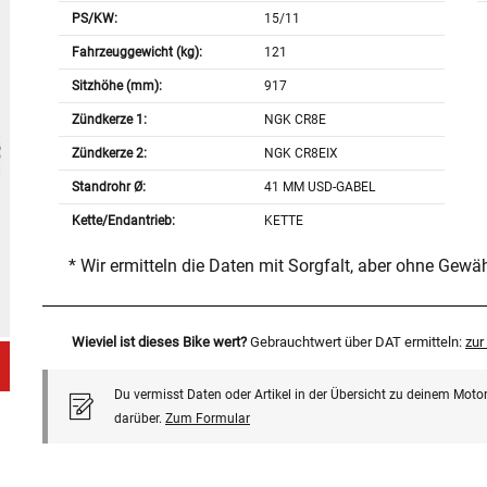
PS/KW:
15/11
Fahrzeuggewicht (kg):
121
Sitzhöhe (mm):
917
Zündkerze 1:
NGK CR8E
Zündkerze 2:
NGK CR8EIX
Standrohr Ø:
41 MM USD-GABEL
Kette/Endantrieb:
KETTE
* Wir ermitteln die Daten mit Sorgfalt, aber ohne Gewä
Wieviel ist dieses Bike wert?
Gebrauchtwert über DAT ermitteln:
zu
Du vermisst Daten oder Artikel in der Übersicht zu deinem Motor
darüber.
Zum Formular