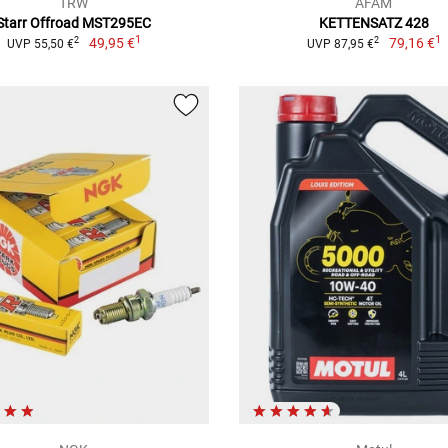
TRW
AFAM
Starr Offroad MST295EC
KETTENSATZ 428
1
1
49,95 €
79,16 €
2
2
UVP 55,50 €
UVP 87,95 €