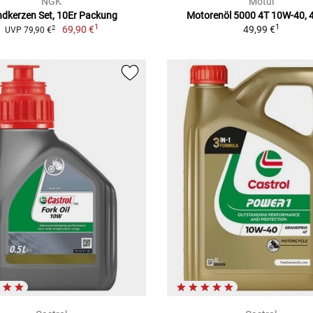
NGK
Motul
dkerzen Set, 10Er Packung
Motorenöl 5000 4T 10W-40, 4
1
1
69,90 €
49,99 €
2
UVP 79,90 €