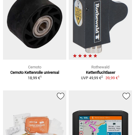
Cemoto
Rothewald
Cemoto Kettenrolle universal
Kettenfluchtlaser
1
1
2
18,99 €
39,99 €
UVP 49,99 €