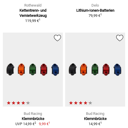
Rothewald
Delo
Kettentrenn- und
Lithium-Ionen-Batterien
1
Vernietwerkzeug
79,99 €
1
119,99 €
Bud Racing
Bud Racing
Klemmbrücke
Klemmbrücke
1
1
2
9,99 €
14,99 €
UVP 14,99 €