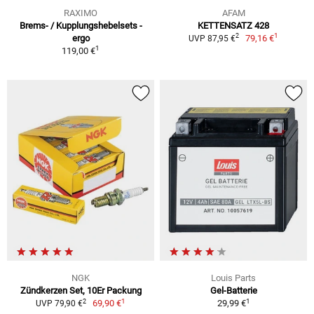
RAXIMO
AFAM
Brems- / Kupplungshebelsets -
KETTENSATZ 428
1
2
ergo
79,16 €
UVP 87,95 €
1
119,00 €
NGK
Louis Parts
Zündkerzen Set, 10Er Packung
Gel-Batterie
1
1
2
69,90 €
29,99 €
UVP 79,90 €