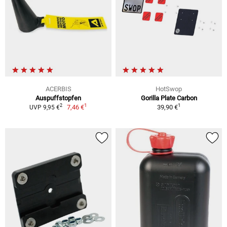
ACERBIS
HotSwop
Auspuffstopfen
Gorilla Plate Carbon
1
1
2
7,46 €
39,90 €
UVP 9,95 €