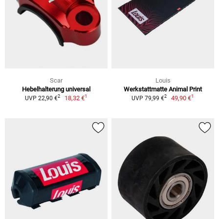
Scar
Louis
Hebelhalterung universal
Werkstattmatte Animal Print
1
1
2
2
18,32 €
49,90 €
UVP 22,90 €
UVP 79,99 €