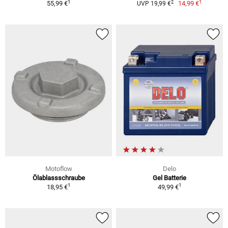
1
1
2
55,99 €
14,99 €
UVP 19,99 €
Motoflow
Delo
Ölablassschraube
Gel Batterie
1
1
18,95 €
49,99 €