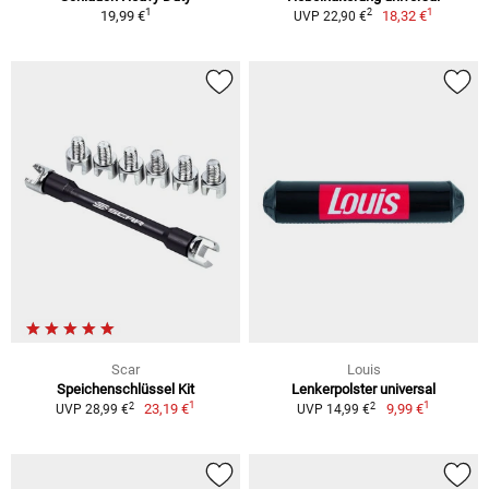
1
1
2
19,99 €
18,32 €
UVP 22,90 €
Scar
Louis
Speichenschlüssel Kit
Lenkerpolster universal
1
1
2
2
23,19 €
9,99 €
UVP 28,99 €
UVP 14,99 €