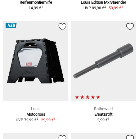
Reifenmontierhilfe
Louis Edition Mx Staender
1
1
2
14,99 €
59,99 €
UVP 89,90 €
NEU
Louis
Rothewald
Motocross
Ersatzstift
1
1
2
29,99 €
2,99 €
UVP 79,99 €