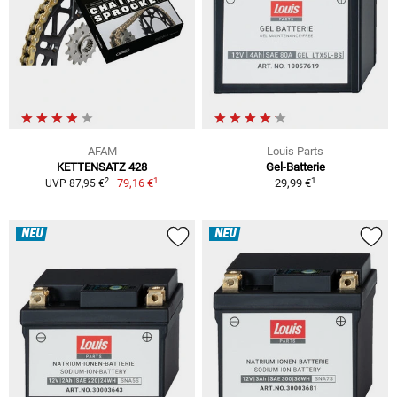
AFAM
Louis Parts
KETTENSATZ 428
Gel-Batterie
1
1
2
79,16 €
29,99 €
UVP 87,95 €
NEU
NEU