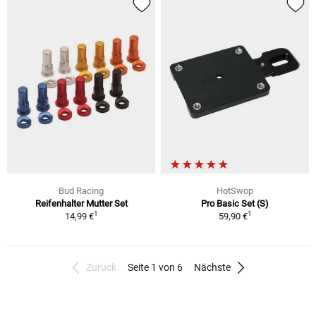
Bud Racing
HotSwop
Reifenhalter Mutter Set
Pro Basic Set (S)
1
1
14,99 €
59,90 €
Zurück
Seite 1 von 6
Nächste