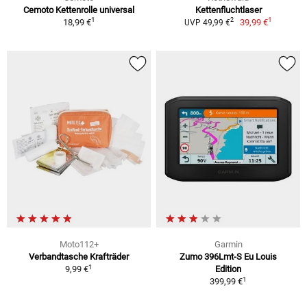
Cemoto Kettenrolle universal
Kettenfluchtlaser
1
1
2
18,99 €
39,99 €
UVP 49,99 €
Moto112+
Garmin
Verbandtasche Krafträder
Zumo 396Lmt-S Eu Louis
1
9,99 €
Edition
1
399,99 €