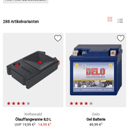
288 Artikelvarianten
Rothewald
Delo
Ölauffangwanne 8,0 L
Gel Batterie
1
1
2
14,99 €
49,99 €
UVP 19,99 €