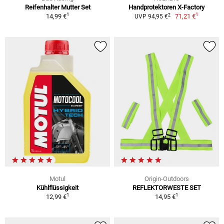
Reifenhalter Mutter Set
Handprotektoren X-Factory
1
1
2
14,99 €
71,21 €
UVP 94,95 €
Motul
Origin-Outdoors
Kühlflüssigkeit
REFLEKTORWESTE SET
1
1
12,99 €
14,95 €