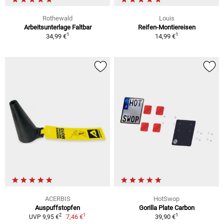
Rothewald
Louis
Arbeitsunterlage Faltbar
Reifen-Montiereisen
1
1
34,99 €
14,99 €
ACERBIS
HotSwop
Auspuffstopfen
Gorilla Plate Carbon
1
1
2
7,46 €
39,90 €
UVP 9,95 €