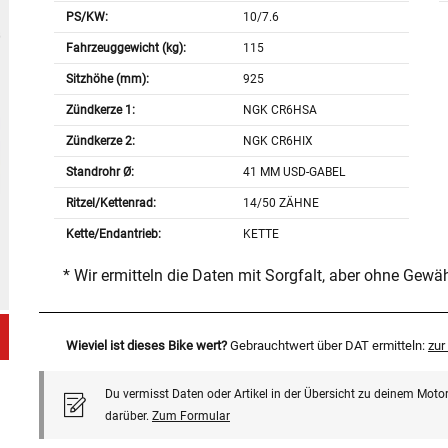
PS/KW:
10/7.6
Fahrzeuggewicht (kg):
115
Sitzhöhe (mm):
925
Zündkerze 1:
NGK CR6HSA
Zündkerze 2:
NGK CR6HIX
Standrohr Ø:
41 MM USD-GABEL
Ritzel/Kettenrad:
14/50 ZÄHNE
Kette/Endantrieb:
KETTE
* Wir ermitteln die Daten mit Sorgfalt, aber ohne Gewä
Wieviel ist dieses Bike wert?
Gebrauchtwert über DAT ermitteln:
zu
Du vermisst Daten oder Artikel in der Übersicht zu deinem Motor
darüber.
Zum Formular