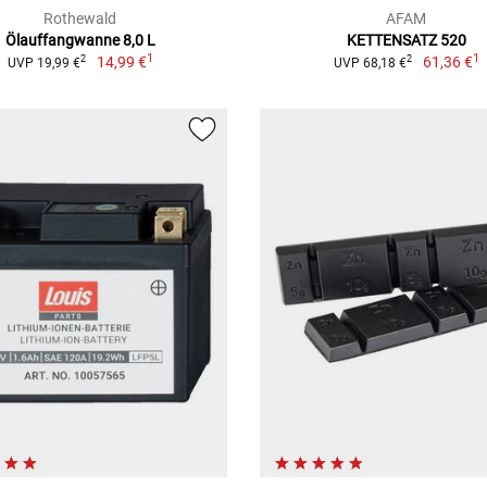
Rothewald
AFAM
Ölauffangwanne 8,0 L
KETTENSATZ 520
1
1
14,99 €
61,36 €
2
2
UVP 19,99 €
UVP 68,18 €