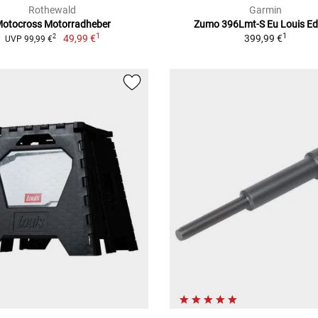
Rothewald
Garmin
otocross Motorradheber
Zumo 396Lmt-S Eu Louis Ed
1
1
49,99 €
399,99 €
2
UVP 99,99 €