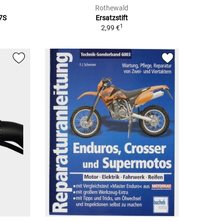
Rothewald
7S
Ersatzstift
1
2,99 €