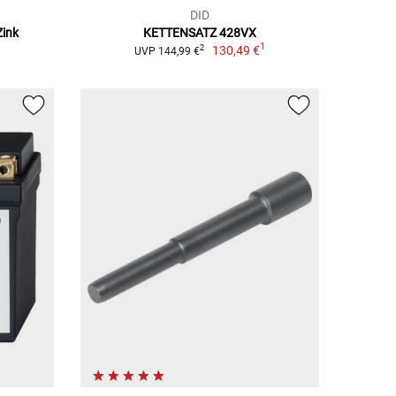
DID
Zink
KETTENSATZ 428VX
1
130,49 €
2
UVP 144,99 €