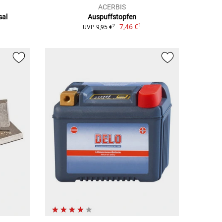
ACERBIS
sal
Auspuffstopfen
1
7,46 €
2
UVP 9,95 €