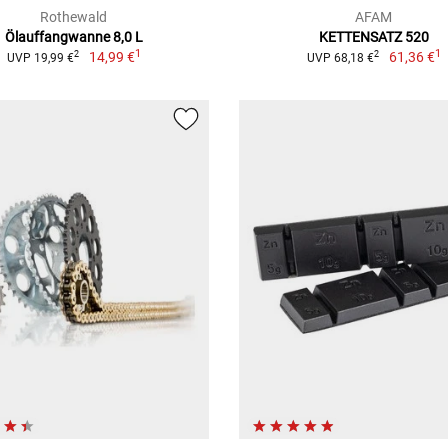
Rothewald
AFAM
Ölauffangwanne 8,0 L
KETTENSATZ 520
1
1
14,99 €
61,36 €
2
2
UVP 19,99 €
UVP 68,18 €