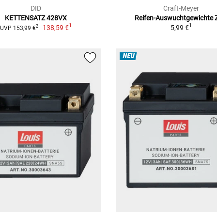
DID
Craft-Meyer
KETTENSATZ 428VX
Reifen-Auswuchtgewichte 
1
1
138,59 €
5,99 €
2
UVP 153,99 €
NEU