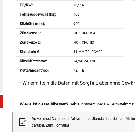
PS/KW:
10/7.6
Fahrzeuggewicht (kg):
106
Sitzhöhe (mm):
920
Zündkerze 1:
NGK CR6HSA
Zündkerze 2:
NGK CR6HIX
Standrohr Ø:
41 MM TELEGABEL
Ritzel/Kettenrad:
14/50 ZÄHNE
Kette/Endantrieb:
KETTE
* Wir ermitteln die Daten mit Sorgfalt, aber ohne Gewä
Wieviel ist dieses Bike wert?
Gebrauchtwert über DAT ermitteln:
zu
Du vermisst Daten oder Artikel in der Übersicht zu deinem Motor
darüber.
Zum Formular