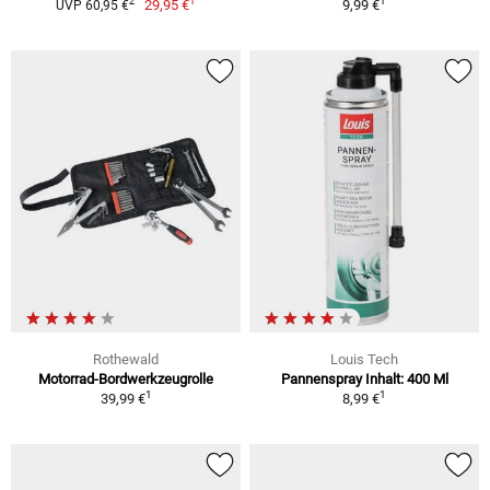
1
1
2
29,95 €
9,99 €
UVP 60,95 €
Rothewald
Louis Tech
Motorrad-Bordwerkzeugrolle
Pannenspray Inhalt: 400 Ml
1
1
39,99 €
8,99 €