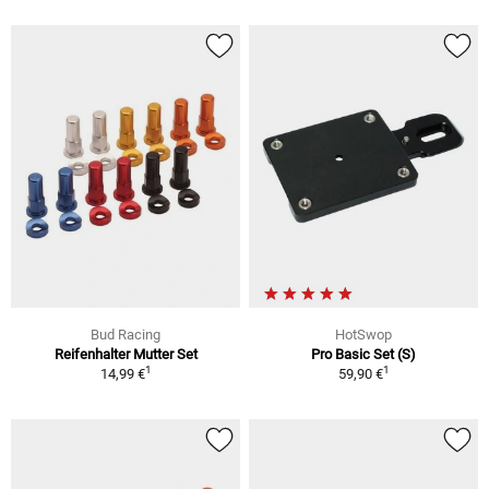
Bud Racing
HotSwop
Reifenhalter Mutter Set
Pro Basic Set (S)
1
1
14,99 €
59,90 €