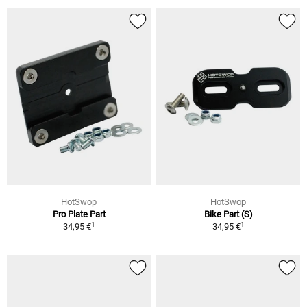
HotSwop
HotSwop
Pro Plate Part
Bike Part (S)
1
1
34,95 €
34,95 €