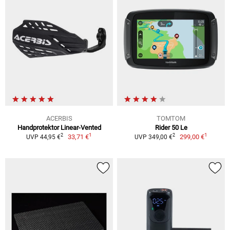
ACERBIS
TOMTOM
Handprotektor Linear-Vented
Rider 50 Le
1
1
2
2
33,71 €
299,00 €
UVP 44,95 €
UVP 349,00 €