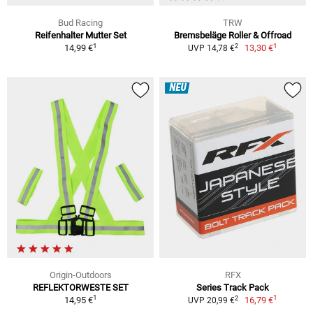
Bud Racing
TRW
Reifenhalter Mutter Set
Bremsbeläge Roller & Offroad
1
1
2
14,99 €
13,30 €
UVP 14,78 €
NEU
Origin-Outdoors
RFX
REFLEKTORWESTE SET
Series Track Pack
1
1
2
14,95 €
16,79 €
UVP 20,99 €