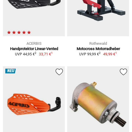
ACERBIS
Rothewald
Handprotektor Linear-Vented
Motocross Motorradheber
1
1
2
2
33,71 €
49,99 €
UVP 44,95 €
UVP 99,99 €
NEU