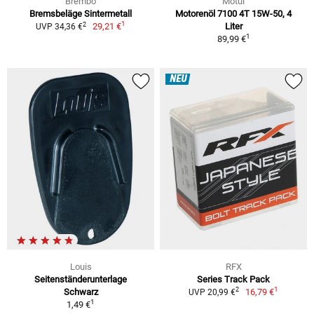
Brembo
Motul
Bremsbeläge Sintermetall
Motorenöl 7100 4T 15W-50, 4
1
2
29,21 €
Liter
UVP 34,36 €
1
89,99 €
NEU
Louis
RFX
Seitenständerunterlage
Series Track Pack
1
2
Schwarz
16,79 €
UVP 20,99 €
1
1,49 €