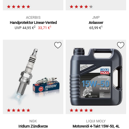
ACERBIS
JMP
Handprotektor Linear-Vented
Anlasser
1
1
2
33,71 €
65,99 €
UVP 44,95 €
NGK
LIQUI MOLY
Iridium Zündkerze
Motorenöl 4-Takt 15W-50, 4L