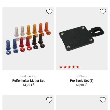
Bud Racing
HotSwop
Reifenhalter Mutter Set
Pro Basic Set (S)
1
1
14,99 €
59,90 €