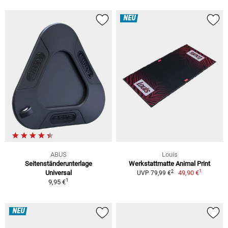
NEU
ABUS
Louis
Seitenständerunterlage
Werkstattmatte Animal Print
1
2
Universal
49,90 €
UVP 79,99 €
1
9,95 €
NEU