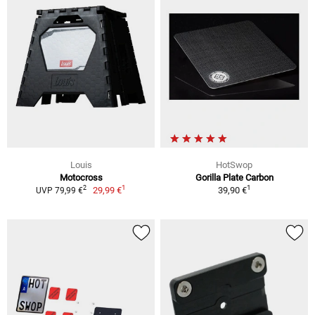
Louis
HotSwop
Motocross
Gorilla Plate Carbon
1
1
2
29,99 €
39,90 €
UVP 79,99 €