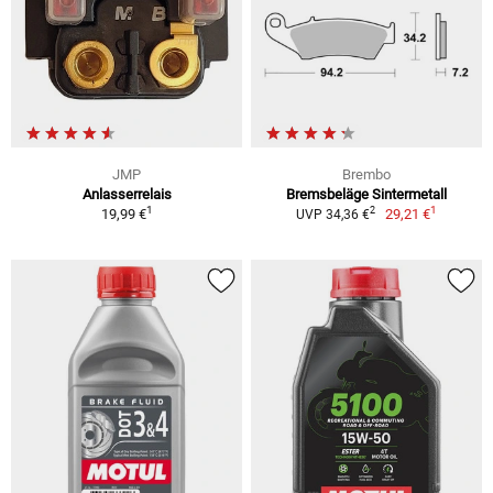
JMP
Brembo
Anlasserrelais
Bremsbeläge Sintermetall
1
1
2
19,99 €
29,21 €
UVP 34,36 €