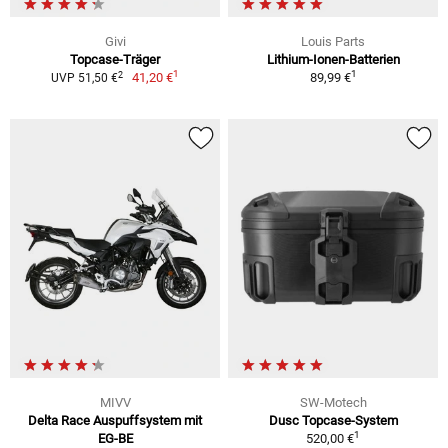
Givi
Louis Parts
Topcase-Träger
Lithium-Ionen-Batterien
1
1
2
41,20 €
89,99 €
UVP 51,50 €
MIVV
SW-Motech
Delta Race Auspuffsystem mit
Dusc Topcase-System
1
EG-BE
520,00 €