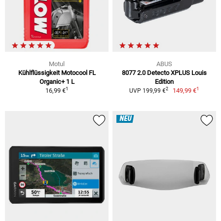
Motul
ABUS
Kühlflüssigkeit Motocool FL
8077 2.0 Detecto XPLUS Louis
Organic+ 1 L
Edition
1
1
2
16,99 €
149,99 €
UVP 199,99 €
NEU