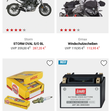
Storm
Ermax
STORM OVAL S/O BL
Windschutzscheiben
1
1
2
2
287,20 €
113,95 €
UVP 359,00 €
UVP 119,95 €
NEU