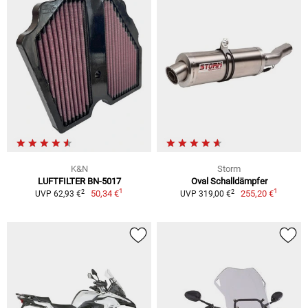
K&N
Storm
LUFTFILTER BN-5017
Oval Schalldämpfer
1
1
2
2
50,34 €
255,20 €
UVP 62,93 €
UVP 319,00 €