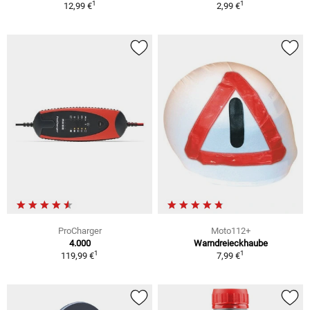
1
1
12,99 €
2,99 €
ProCharger
Moto112+
4.000
Warndreieckhaube
1
1
119,99 €
7,99 €