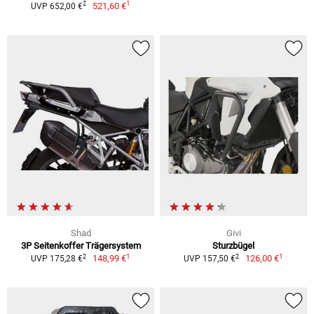
1
2
521,60 €
UVP 652,00 €
Shad
Givi
3P Seitenkoffer Trägersystem
Sturzbügel
1
1
2
2
148,99 €
126,00 €
UVP 175,28 €
UVP 157,50 €