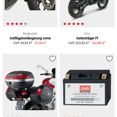
Bodystyle
Givi
Kotflügelverlängerung vorne
Seitenträger Pl
1
1
2
2
37,95 €
162,80 €
UVP 39,95 €
UVP 203,50 €