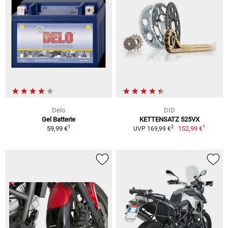
Delo
DID
Gel Batterie
KETTENSATZ 525VX
1
1
2
59,99 €
152,99 €
UVP 169,99 €