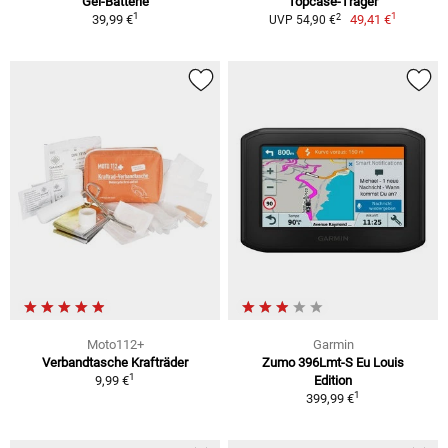
Gel-Batterie
Topcase-Träger
1
1
2
39,99 €
49,41 €
UVP 54,90 €
Moto112+
Garmin
Verbandtasche Krafträder
Zumo 396Lmt-S Eu Louis
1
9,99 €
Edition
1
399,99 €