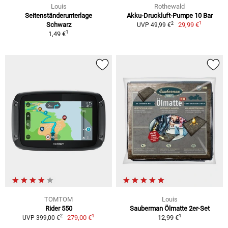
Louis
Rothewald
Seitenständerunterlage
Akku-Druckluft-Pumpe 10 Bar
1
2
Schwarz
29,99 €
UVP 49,99 €
1
1,49 €
TOMTOM
Louis
Rider 550
Sauberman Ölmatte 2er-Set
1
1
2
279,00 €
12,99 €
UVP 399,00 €