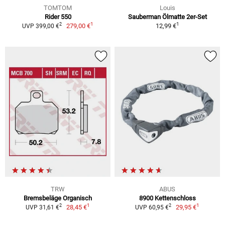
TOMTOM
Louis
Rider 550
Sauberman Ölmatte 2er-Set
1
1
2
279,00 €
12,99 €
UVP 399,00 €
TRW
ABUS
Bremsbeläge Organisch
8900 Kettenschloss
1
1
2
2
28,45 €
29,95 €
UVP 31,61 €
UVP 60,95 €