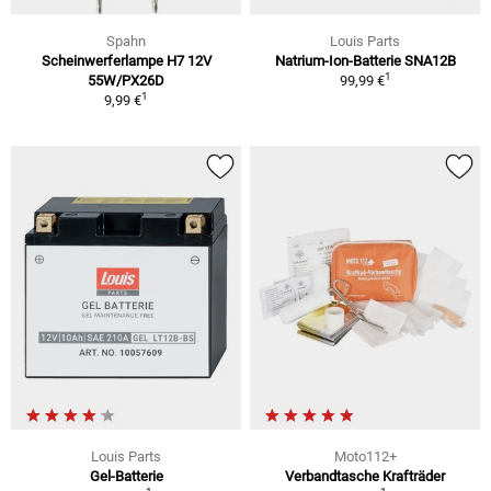
Spahn
Louis Parts
Scheinwerferlampe H7 12V
Natrium-Ion-Batterie SNA12B
1
55W/PX26D
99,99 €
1
9,99 €
Louis Parts
Moto112+
Gel-Batterie
Verbandtasche Krafträder