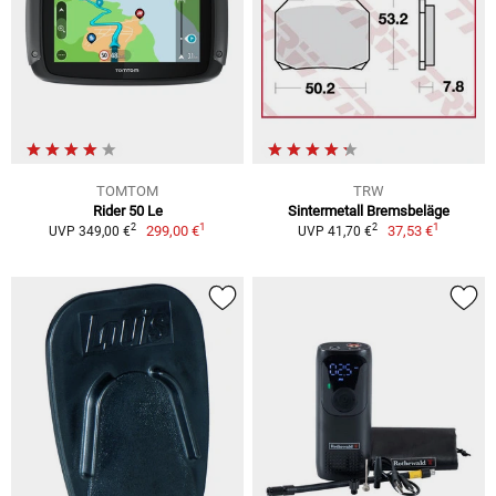
TOMTOM
TRW
Rider 50 Le
Sintermetall Bremsbeläge
1
1
2
2
299,00 €
37,53 €
UVP 349,00 €
UVP 41,70 €