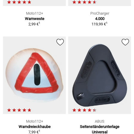
Moto112+
ProCharger
Warnweste
4.000
1
1
2,99 €
119,99 €
Moto112+
ABUS
Warndreieckhaube
Seitenständerunterlage
1
7,99 €
Universal