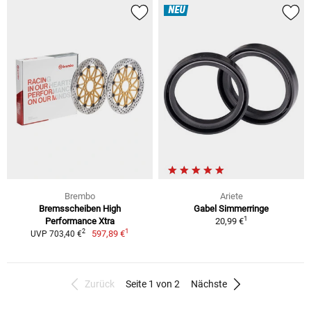
NEU
Brembo
Ariete
Bremsscheiben High
Gabel Simmerringe
1
Performance Xtra
20,99 €
1
2
597,89 €
UVP 703,40 €
Zurück
Seite 1 von 2
Nächste