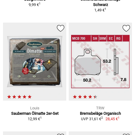
1
9,99 €
Schwarz
1
1,49 €
Louis
TRW
Sauberman Ölmatte 2er-Set
Bremsbeläge Organisch
1
1
2
12,99 €
28,45 €
UVP 31,61 €