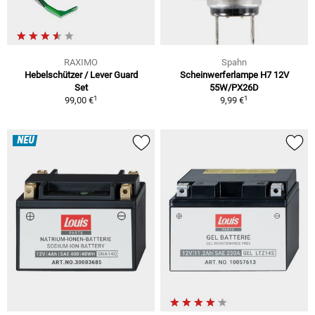
RAXIMO
Spahn
Hebelschützer / Lever Guard
Scheinwerferlampe H7 12V
Set
55W/PX26D
1
1
99,00 €
9,99 €
NEU