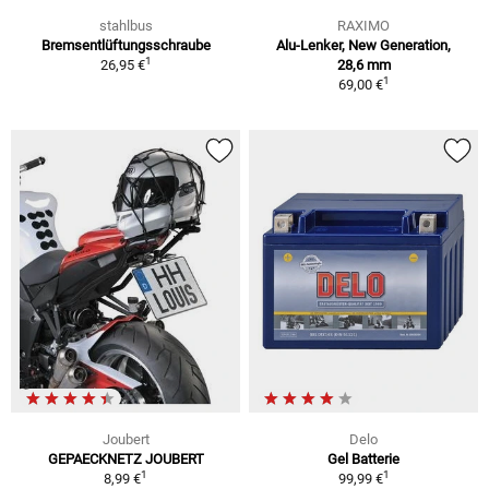
stahlbus
RAXIMO
Bremsentlüftungsschraube
Alu-Lenker, New Generation,
1
26,95 €
28,6 mm
1
69,00 €
Joubert
Delo
GEPAECKNETZ JOUBERT
Gel Batterie
1
1
8,99 €
99,99 €