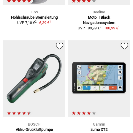
TRW
Beeline
Hohlschraube Bremsleitung
Moto II Black
1
2
6,39 €
Navigationssystem
UVP 7,10 €
1
2
188,99 €
UVP 199,99 €
BOSCH
Garmin
Akku-Druckluftpumpe
zumo XT2