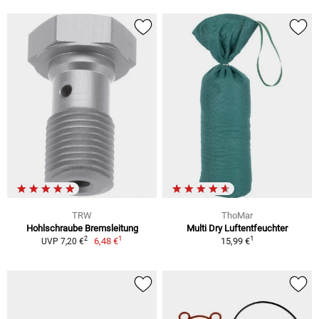
TRW
ThoMar
Hohlschraube Bremsleitung
Multi Dry Luftentfeuchter
1
1
2
6,48 €
15,99 €
UVP 7,20 €