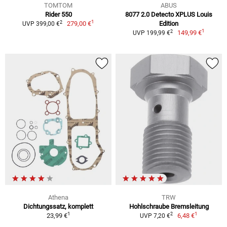
TOMTOM
ABUS
Rider 550
8077 2.0 Detecto XPLUS Louis
1
2
279,00 €
Edition
UVP 399,00 €
1
2
149,99 €
UVP 199,99 €
Athena
TRW
Dichtungssatz, komplett
Hohlschraube Bremsleitung
1
1
2
23,99 €
6,48 €
UVP 7,20 €