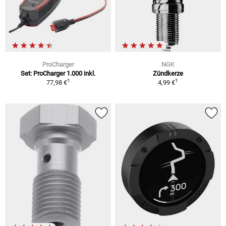
ProCharger
NGK
Set: ProCharger 1.000 inkl.
Zündkerze
1
1
77,98 €
4,99 €