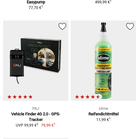
1
Easypump
499,99 €
1
77,70 €
PAJ
slime
Vehicle Finder 4G 2.0 - GPS-
Reifendichtmittel
1
Tracker
11,99 €
1
2
79,99 €
UVP 99,99 €