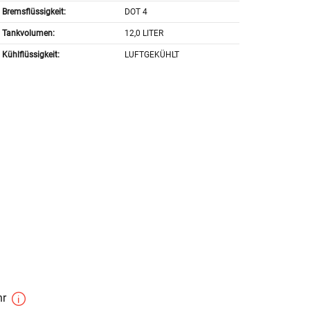
Bremsflüssigkeit:
DOT 4
Tankvolumen:
12,0 LITER
Kühlflüssigkeit:
LUFTGEKÜHLT
hr