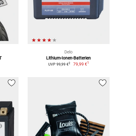
Delo
T
Lithium-Ionen-Batterien
1
79,99 €
2
UVP 99,99 €