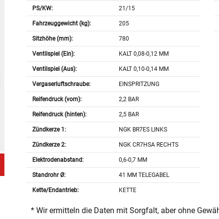
PS/KW:
21/15
Fahrzeuggewicht (kg):
205
Sitzhöhe (mm):
780
Ventilspiel (Ein):
KALT 0,08-0,12 MM
Ventilspiel (Aus):
KALT 0,10-0,14 MM
Vergaserluftschraube:
EINSPRITZUNG
Reifendruck (vorn):
2,2 BAR
Reifendruck (hinten):
2,5 BAR
Zündkerze 1:
NGK BR7ES LINKS
Zündkerze 2:
NGK CR7HSA RECHTS
Elektrodenabstand:
0,6-0,7 MM
Standrohr Ø:
41 MM TELEGABEL
Kette/Endantrieb:
KETTE
* Wir ermitteln die Daten mit Sorgfalt, aber ohne Gewä