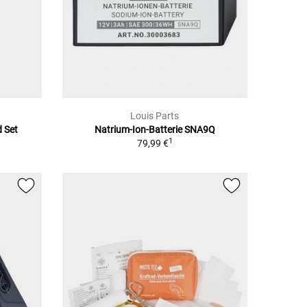
Louis Parts
d Set
Natrium-Ion-Batterie SNA9Q
1
79,99 €