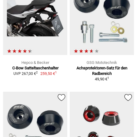
Hepco & Becker
GSG Mototechnik
C-Bow Satteltaschenhalter
Achsprotektoren-Satz für den
1
2
259,50 €
Radbereich
UVP 267,00 €
1
49,90 €