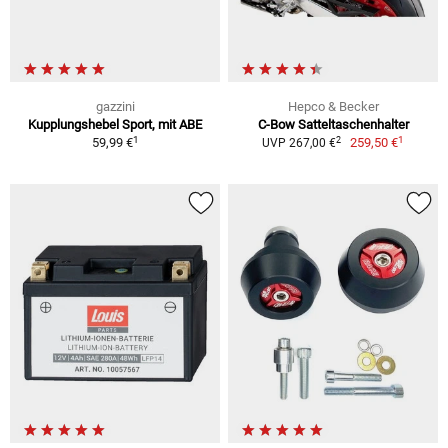
gazzini
Hepco & Becker
Kupplungshebel Sport, mit ABE
C-Bow Satteltaschenhalter
1
1
2
59,99 €
259,50 €
UVP 267,00 €