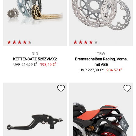
DID
TRW
KETTENSATZ 525ZVMX2
Bremsscheiben Racing, Vorne,
1
2
193,49 €
mit ABE
UVP 214,99 €
1
2
204,57 €
UVP 227,30 €