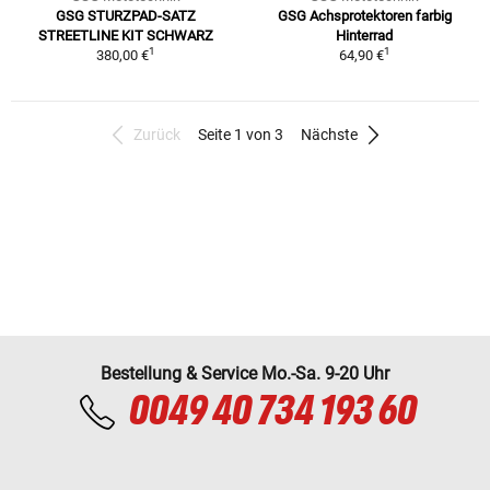
GSG STURZPAD-SATZ
GSG Achsprotektoren farbig
STREETLINE KIT SCHWARZ
Hinterrad
1
1
380,00 €
64,90 €
Zurück
Seite 1 von 3
Nächste
Bestellung & Service Mo.-Sa. 9-20 Uhr
0049 40 734 193 60