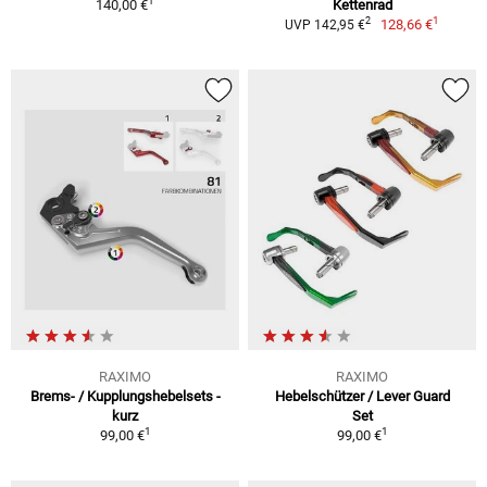
1
140,00 €
Kettenrad
1
2
128,66 €
UVP 142,95 €
RAXIMO
RAXIMO
Brems- / Kupplungshebelsets -
Hebelschützer / Lever Guard
kurz
Set
1
1
99,00 €
99,00 €