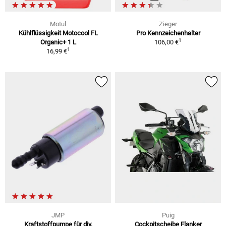
Motul
Zieger
Kühlflüssigkeit Motocool FL
Pro Kennzeichenhalter
1
Organic+ 1 L
106,00 €
1
16,99 €
JMP
Puig
Kraftstoffpumpe für div.
Cockpitscheibe Flanker