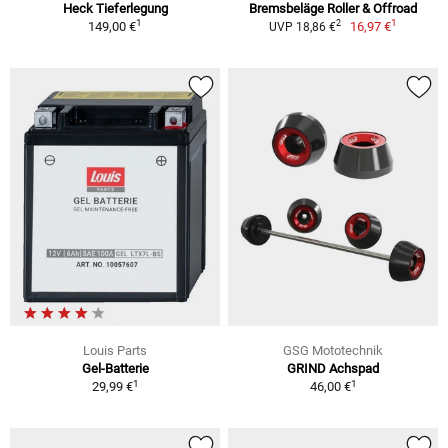
Heck Tieferlegung
Bremsbeläge Roller & Offroad
1
1
2
149,00 €
16,97 €
UVP 18,86 €
Louis Parts
GSG Mototechnik
Gel-Batterie
GRIND Achspad
1
1
29,99 €
46,00 €