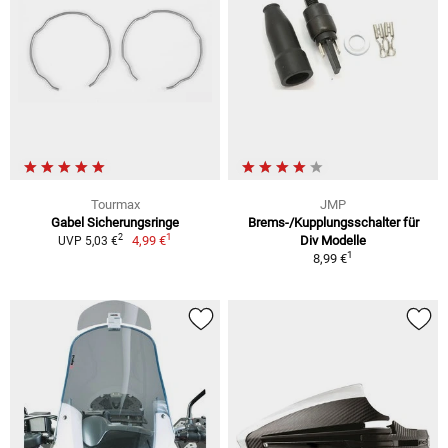
Tourmax
JMP
Gabel Sicherungsringe
Brems-/Kupplungsschalter für
1
2
4,99 €
Div Modelle
UVP 5,03 €
1
8,99 €