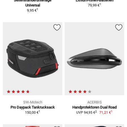
Seitenständerunterlage
Lithium-Ionen-Batterien
1
Universal
79,99 €
1
9,95 €
SW-Motech
ACERBIS
Pro Daypack Tankrucksack
Handprotektoren Dual Road
1
1
2
150,00 €
71,21 €
UVP 94,95 €