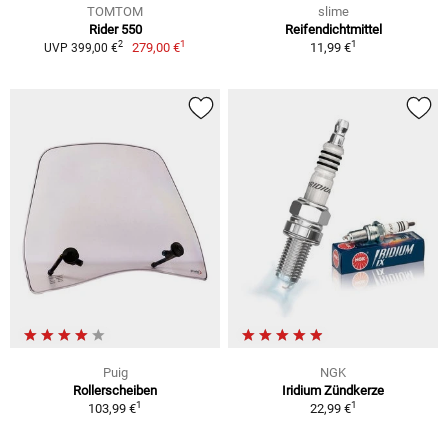
TOMTOM
slime
Rider 550
Reifendichtmittel
1
1
2
279,00 €
11,99 €
UVP 399,00 €
Puig
NGK
Rollerscheiben
Iridium Zündkerze
1
1
103,99 €
22,99 €