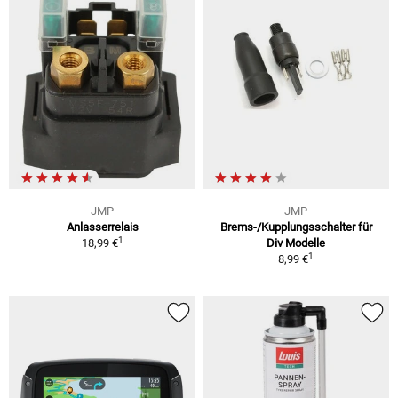
JMP
JMP
Anlasserrelais
Brems-/Kupplungsschalter für
1
18,99 €
Div Modelle
1
8,99 €