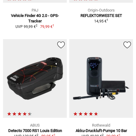
PAJ
Origin-Outdoors
Vehicle Finder 4G 2.0 - GPS-
REFLEKTORWESTE SET
1
Tracker
14,95 €
1
2
79,99 €
UVP 99,99 €
ABUS
Rothewald
Detecto 7000 RS1 Louis Edition
Akku-Druckluft-Pumpe 10 Bar
1
1
2
2