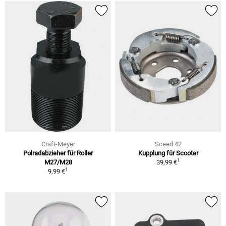
Craft-Meyer
Sceed 42
Polradabzieher für Roller
Kupplung für Scooter
1
M27/M28
39,99 €
1
9,99 €