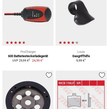
ProCharger
Louis
600 Batteriesteckerladegerät
Gasgriffhilfe
1
1
2
24,99 €
9,99 €
UVP 29,99 €