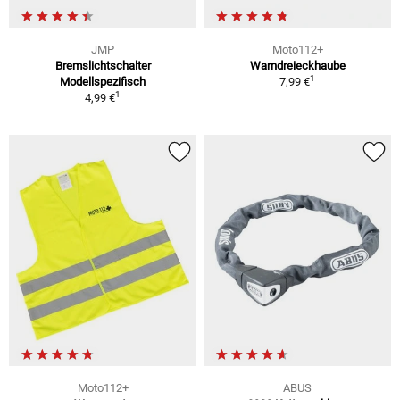
JMP
Moto112+
Bremslichtschalter
Warndreieckhaube
1
Modellspezifisch
7,99 €
1
4,99 €
Moto112+
ABUS