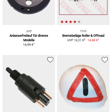
JMP
TRW
Anlasserfreilauf für diverse
Bremsbeläge Roller & Offroad
1
2
Modelle
14,68 €
UVP 16,31 €
1
14,99 €