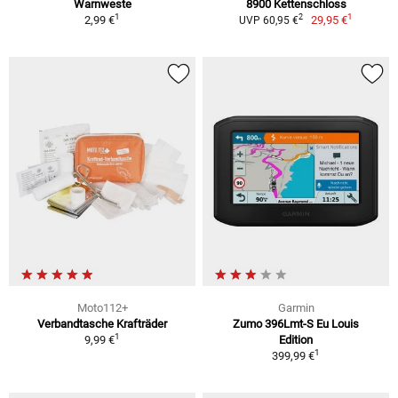
Warnweste
8900 Kettenschloss
1
1
2
2,99 €
29,95 €
UVP 60,95 €
Moto112+
Garmin
Verbandtasche Krafträder
Zumo 396Lmt-S Eu Louis
1
9,99 €
Edition
1
399,99 €