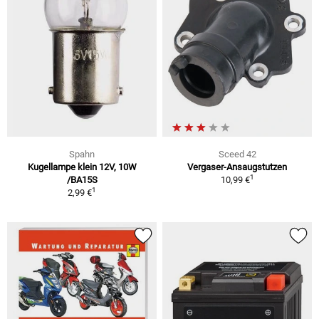
Spahn
Sceed 42
Kugellampe klein 12V, 10W
Vergaser-Ansaugstutzen
1
/BA15S
10,99 €
1
2,99 €