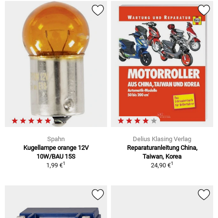
Spahn
Delius Klasing Verlag
Kugellampe orange 12V
Reparaturanleitung China,
10W/BAU 15S
Taiwan, Korea
1
1
1,99 €
24,90 €