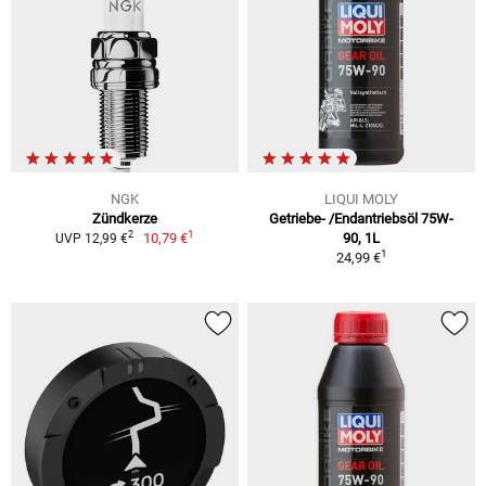
NGK
LIQUI MOLY
Zündkerze
Getriebe- /Endantriebsöl 75W-
1
2
10,79 €
90, 1L
UVP 12,99 €
1
24,99 €