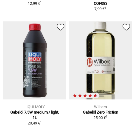
1
12,99 €
COF083
1
7,99 €
LIQUI MOLY
Wilbers
Gabelöl 7,5W medium / light,
Gabelöl Zero Friction
1
1L
25,00 €
1
20,49 €