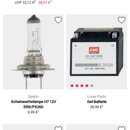
1
2
28,91 €
UVP 32,12 €
Spahn
Louis Parts
Scheinwerferlampe H7 12V
Gel-Batterie
1
55W/PX26D
39,99 €
1
9,99 €