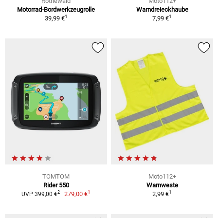
Rothewald
Moto112+
Motorrad-Bordwerkzeugrolle
Warndreieckhaube
1
1
39,99 €
7,99 €
TOMTOM
Moto112+
Rider 550
Warnweste
1
1
2
279,00 €
2,99 €
UVP 399,00 €