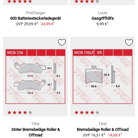
ProCharger
Louis
600 Batteriesteckerladegerät
Gasgriffhilfe
1
1
2
24,99 €
9,99 €
UVP 29,99 €
TRW
TRW
Sinter Bremsbeläge Roller &
Bremsbeläge Roller & Offroad
1
2
Offroad
14,68 €
UVP 16,31 €