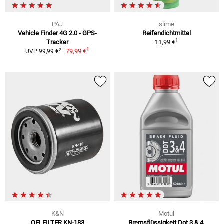
PAJ
slime
Vehicle Finder 4G 2.0 - GPS-
Reifendichtmittel
1
Tracker
11,99 €
1
2
79,99 €
UVP 99,99 €
K&N
Motul
OELFILTER KN-183
Bremsflüssigkeit Dot 3 & 4,