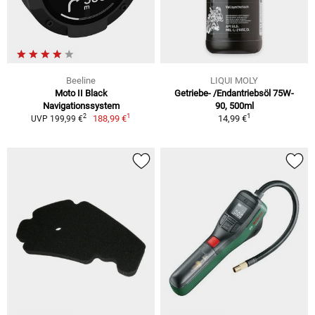
Beeline
LIQUI MOLY
Moto II Black
Getriebe- /Endantriebsöl 75W-
Navigationssystem
90, 500ml
1
1
2
188,99 €
14,99 €
UVP 199,99 €