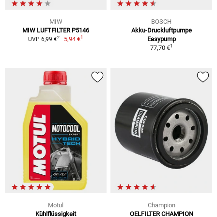
MIW
BOSCH
MIW LUFTFILTER P5146
Akku-Druckluftpumpe
1
2
5,94 €
Easypump
UVP 6,99 €
1
77,70 €
Motul
Champion
Kühlflüssigkeit
OELFILTER CHAMPION