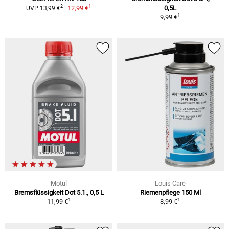
1
2
12,99 €
0,5L
UVP 13,99 €
1
9,99 €
Motul
Louis Care
Bremsflüssigkeit Dot 5.1., 0,5 L
Riemenpflege 150 Ml
1
1
11,99 €
8,99 €