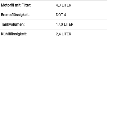
Motoröl mit Filter:
4,0 LITER
Bremsflüssigkeit:
DOT 4
Tankvolumen:
17,0 LITER
Kühlflüssigkeit:
2,4 LITER