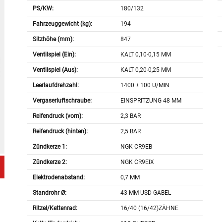
PS/KW:
180/132
Fahrzeuggewicht (kg):
194
Sitzhöhe (mm):
847
Ventilspiel (Ein):
KALT 0,10-0,15 MM
Ventilspiel (Aus):
KALT 0,20-0,25 MM
Leerlaufdrehzahl:
1400 ± 100 U/MIN
Vergaserluftschraube:
EINSPRITZUNG 48 MM
Reifendruck (vorn):
2,3 BAR
Reifendruck (hinten):
2,5 BAR
Zündkerze 1:
NGK CR9EB
Zündkerze 2:
NGK CR9EIX
Elektrodenabstand:
0,7 MM
Standrohr Ø:
43 MM USD-GABEL
Ritzel/Kettenrad:
16/40 (16/42)ZÄHNE