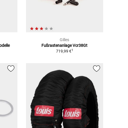
Gilles
odelle
Fußrastenanlage Vcr38Gt
1
719,99 €