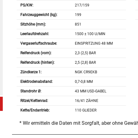
PS/KW:
217/159
Fahrzeuggewicht (kg):
199
Sitzhöhe (mm):
851
Leerlaufdrehzahl:
1500 ± 100 U/MIN
Vergaserluftschraube:
EINSPRITZUNG 48 MM
Reifendruck (vorn):
2,3 (2,5) BAR
Reifendruck (hinten):
2,5 (2,8) BAR
Zündkerze 1:
NGK CR9EKB
Elektrodenabstand:
0,7-0,8 MM
Standrohr Ø:
43 MM USD-GABEL
Ritzel/Kettenrad:
16/41 ZÄHNE
Kette/Endantrieb:
110 GLIEDER
* Wir ermitteln die Daten mit Sorgfalt, aber ohne Gewä