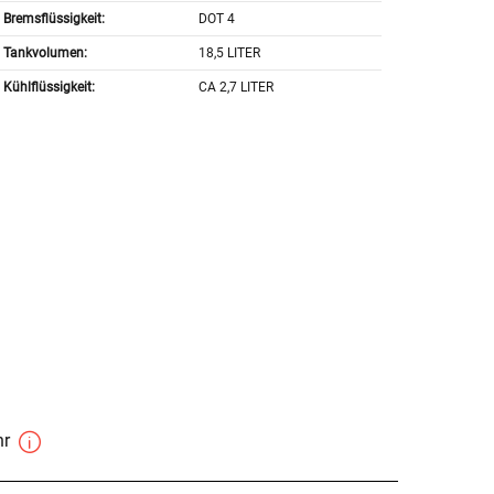
Bremsflüssigkeit:
DOT 4
Tankvolumen:
18,5 LITER
Kühlflüssigkeit:
CA 2,7 LITER
hr