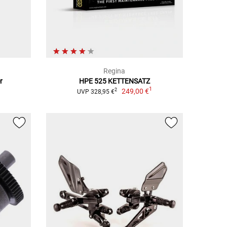
Regina
r
HPE 525 KETTENSATZ
1
249,00 €
2
UVP 328,95 €