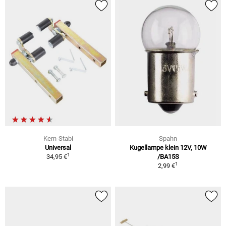
Kern-Stabi
Spahn
Universal
Kugellampe klein 12V, 10W
1
34,95 €
/BA15S
1
2,99 €