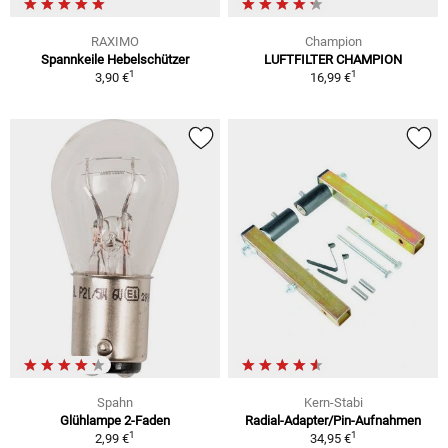
RAXIMO
Champion
Spannkeile Hebelschützer
LUFTFILTER CHAMPION
1
1
3,90 €
16,99 €
Spahn
Kern-Stabi
Glühlampe 2-Faden
Radial-Adapter/Pin-Aufnahmen
1
1
2,99 €
34,95 €