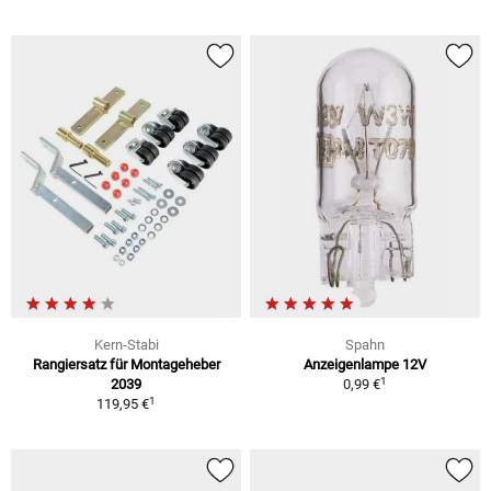
Kern-Stabi
Spahn
Rangiersatz für Montageheber
Anzeigenlampe 12V
1
2039
0,99 €
1
119,95 €