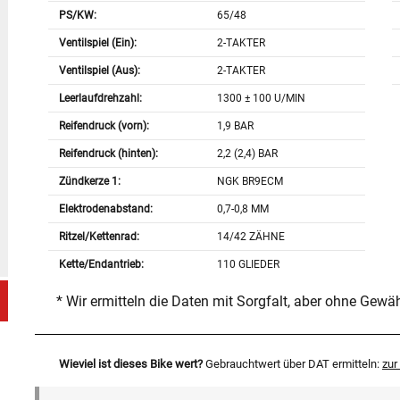
PS/KW:
65/48
Ventilspiel (Ein):
2-TAKTER
Ventilspiel (Aus):
2-TAKTER
Leerlaufdrehzahl:
1300 ± 100 U/MIN
Reifendruck (vorn):
1,9 BAR
Reifendruck (hinten):
2,2 (2,4) BAR
Zündkerze 1:
NGK BR9ECM
Elektrodenabstand:
0,7-0,8 MM
Ritzel/Kettenrad:
14/42 ZÄHNE
Kette/Endantrieb:
110 GLIEDER
* Wir ermitteln die Daten mit Sorgfalt, aber ohne Gewä
Wieviel ist dieses Bike wert?
Gebrauchtwert über DAT ermitteln:
zu