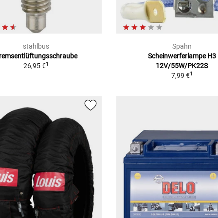
stahlbus
Spahn
remsentlüftungsschraube
Scheinwerferlampe H3
1
26,95 €
12V/55W/PK22S
1
7,99 €