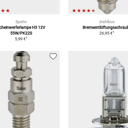
Spahn
stahlbus
cheinwerferlampe H3 12V
Bremsentlüftungsschrau
1
55W/PK22S
26,95 €
1
5,99 €