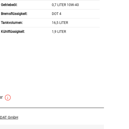
Getriebeöl:
0,7 LITER 10W-40
Bremsflüssigkeit:
DOT 4
Tankvolumen:
16,5 LITER
Kühlflüssigkeit:
1,9 LITER
hr
r DAT GmbH