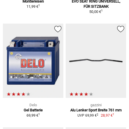
Montiereisen
EVO SEAT RING UNIVERSELL,
1
11,99 €
FÜR SITZBANK
1
50,00 €
Delo
gazzini
Gel Batterie
Alu Lenker Sport Breite 761 mm
1
1
2
69,99 €
28,97 €
UVP 69,99 €