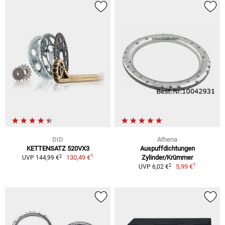
DID
Athena
KETTENSATZ 520VX3
Auspuffdichtungen
1
2
130,49 €
Zylinder/Krümmer
UVP 144,99 €
1
2
5,99 €
UVP 6,02 €