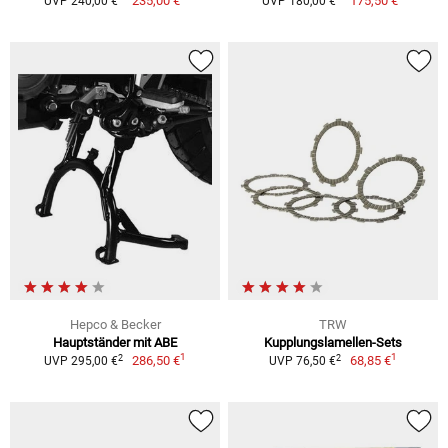
235,00 €
175,50 €
UVP 240,00 €
UVP 180,00 €
Hepco & Becker
TRW
Hauptständer mit ABE
Kupplungslamellen-Sets
1
1
2
2
286,50 €
68,85 €
UVP 295,00 €
UVP 76,50 €