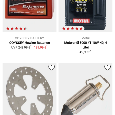
ODYSSEY BATTERY
Motul
ODYSSEY Hawker Batterien
Motorenöl 5000 4T 10W-40, 4
1
2
189,99 €
Liter
UVP 249,99 €
1
49,99 €