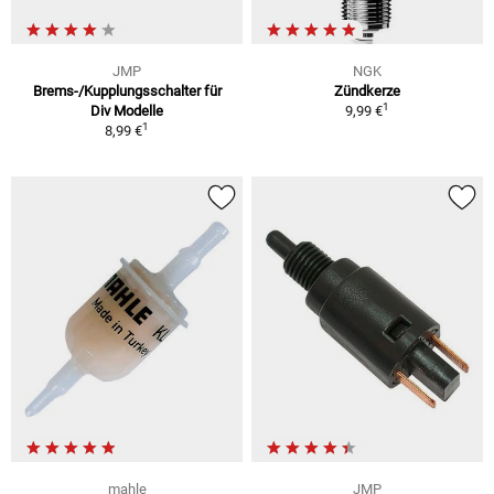
JMP
NGK
Brems-/Kupplungsschalter für
Zündkerze
1
Div Modelle
9,99 €
1
8,99 €
mahle
JMP