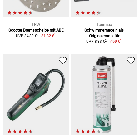
TRW
Tourmax
Scooter Bremsscheibe mit ABE
Schwimmernadeln als
1
2
31,32 €
Originalersatz für
UVP 34,80 €
1
2
7,99 €
UVP 8,33 €