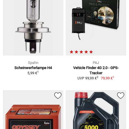
Spahn
PAJ
Scheinwerferlampe H4
Vehicle Finder 4G 2.0 - GPS-
1
5,99 €
Tracker
1
2
79,99 €
UVP 99,99 €