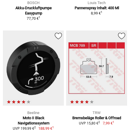
BOSCH
Louis Tech
Akku-Druckluftpumpe
Pannenspray Inhalt: 400 Ml
1
Easypump
8,99 €
1
77,70 €
Beeline
TRW
Moto II Black
Bremsbeläge Roller & Offroad
1
2
Navigationssystem
7,99 €
UVP 15,80 €
1
2
188,99 €
UVP 199,99 €