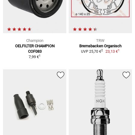
Champion
TRW
OELFILTER CHAMPION
Bremsbacken Organisch
1
2
COF083
23,13 €
UVP 25,70 €
1
7,99 €