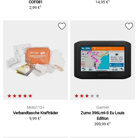
1
COF081
14,95 €
1
2,99 €
Moto112+
Garmin
Verbandtasche Krafträder
Zumo 396Lmt-S Eu Louis
1
9,99 €
Edition
1
399,99 €