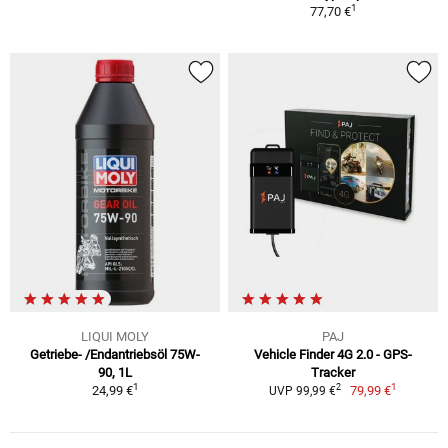
1
77,70 €
LIQUI MOLY
PAJ
Getriebe- /Endantriebsöl 75W-
Vehicle Finder 4G 2.0 - GPS-
90, 1L
Tracker
1
1
2
24,99 €
79,99 €
UVP 99,99 €