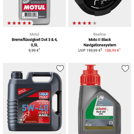
Motul
Beeline
Bremsflüssigkeit Dot 3 & 4,
Moto II Black
0,5L
Navigationssystem
1
1
2
9,99 €
188,99 €
UVP 199,99 €