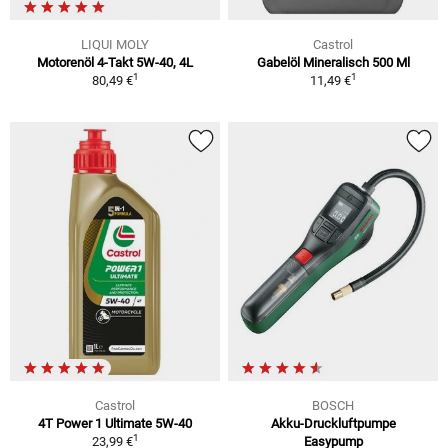
LIQUI MOLY
Castrol
Motorenöl 4-Takt 5W-40, 4L
Gabelöl Mineralisch 500 Ml
1
1
80,49 €
11,49 €
Castrol
BOSCH
4T Power 1 Ultimate 5W-40
Akku-Druckluftpumpe
1
23,99 €
Easypump