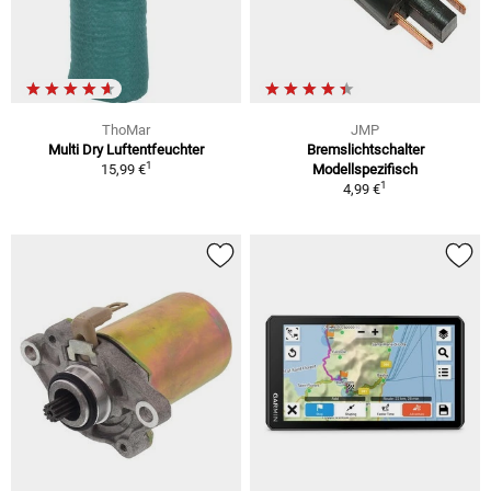
ThoMar
JMP
Multi Dry Luftentfeuchter
Bremslichtschalter
1
15,99 €
Modellspezifisch
1
4,99 €