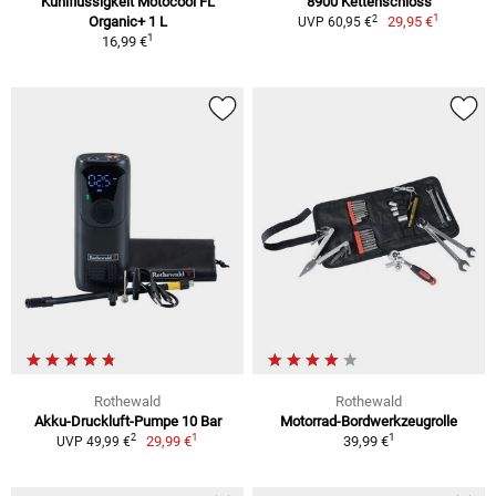
Kühlflüssigkeit Motocool FL
8900 Kettenschloss
1
2
Organic+ 1 L
29,95 €
UVP 60,95 €
1
16,99 €
Rothewald
Rothewald
Akku-Druckluft-Pumpe 10 Bar
Motorrad-Bordwerkzeugrolle
1
1
2
29,99 €
39,99 €
UVP 49,99 €