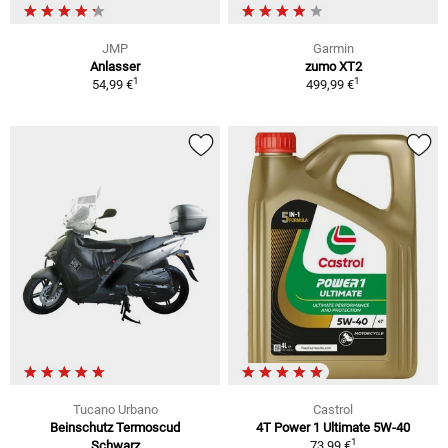
JMP
Garmin
Anlasser
zumo XT2
1
1
54,99 €
499,99 €
Tucano Urbano
Castrol
Beinschutz Termoscud
4T Power 1 Ultimate 5W-40
1
Schwarz
73,99 €