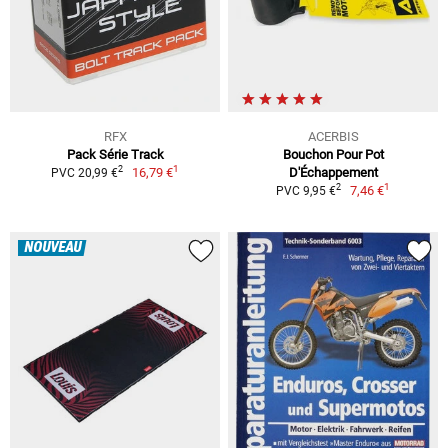
RFX
ACERBIS
Pack Série Track
Bouchon Pour Pot
1
2
16,79 €
D'Échappement
PVC 20,99 €
1
2
7,46 €
PVC 9,95 €
NOUVEAU