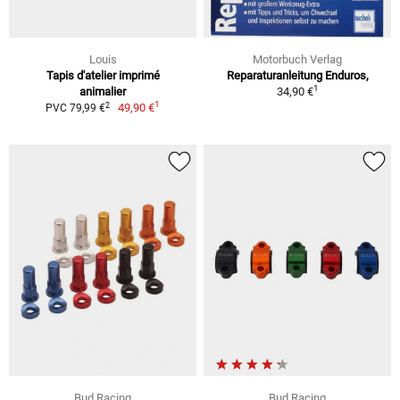
Louis
Motorbuch Verlag
Tapis d'atelier imprimé
Reparaturanleitung Enduros,
1
animalier
34,90 €
1
2
49,90 €
PVC 79,99 €
Bud Racing
Bud Racing