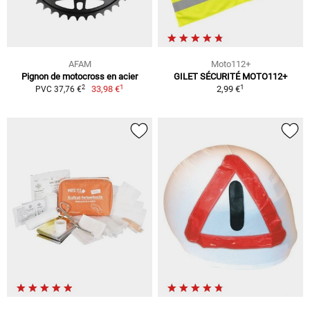
AFAM
Moto112+
Pignon de motocross en acier
GILET SÉCURITÉ MOTO112+
1
1
2
33,98 €
2,99 €
PVC 37,76 €