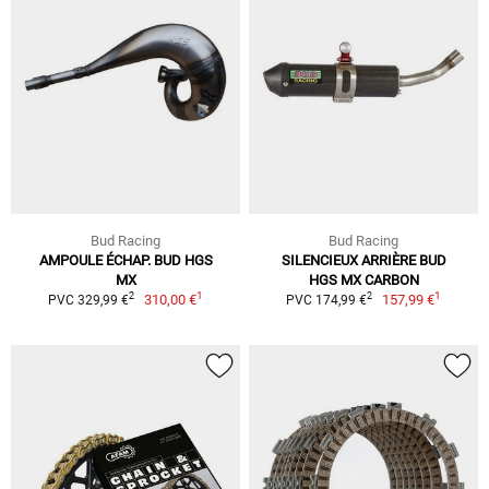
Bud Racing
Bud Racing
AMPOULE ÉCHAP. BUD HGS
SILENCIEUX ARRIÈRE BUD
MX
HGS MX CARBON
1
1
2
2
310,00 €
157,99 €
PVC 329,99 €
PVC 174,99 €