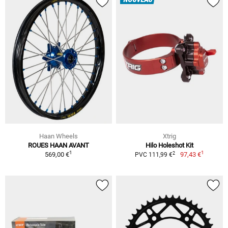
NOUVEAU
Haan Wheels
Xtrig
ROUES HAAN AVANT
Hilo Holeshot Kit
1
1
2
569,00 €
97,43 €
PVC 111,99 €