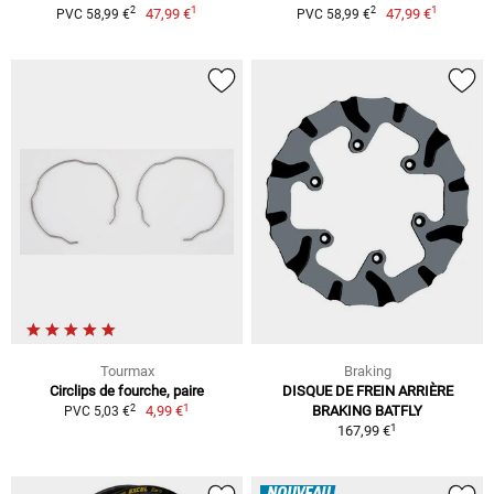
1
1
2
2
47,99 €
47,99 €
PVC 58,99 €
PVC 58,99 €
Tourmax
Braking
Circlips de fourche, paire
DISQUE DE FREIN ARRIÈRE
1
2
4,99 €
BRAKING BATFLY
PVC 5,03 €
1
167,99 €