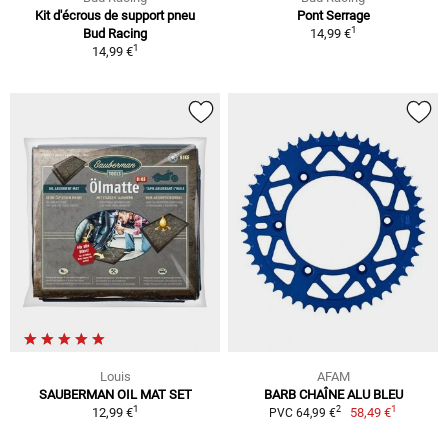
Kit d'écrous de support pneu
Pont Serrage
1
Bud Racing
14,99 €
1
14,99 €
Louis
AFAM
SAUBERMAN OIL MAT SET
BARB CHAÎNE ALU BLEU
1
1
2
12,99 €
58,49 €
PVC 64,99 €