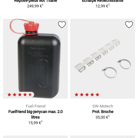
Repose-pieds MX Titane
Écharpe Réfléchissante
1
1
249,99 €
12,99 €
Fuel-Friend
SW-Motech
Fuelfriend big-jerrycan max. 2.0
Prot. Broche
1
litres
35,00 €
1
15,99 €