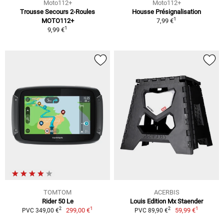
Moto112+
Moto112+
Trousse Secours 2-Roules
Housse Présignalisation
1
MOTO112+
7,99 €
1
9,99 €
TOMTOM
ACERBIS
Rider 50 Le
Louis Edition Mx Staender
1
1
2
2
299,00 €
59,99 €
PVC 349,00 €
PVC 89,90 €