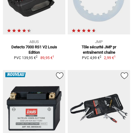
ABUS
JMP
Detecto 7000 RS1 V2 Louis
Tôle sécurité JMP pr
Edition
entraînemnt chaîne
1
1
2
2
89,95 €
2,99 €
PVC 139,95 €
PVC 4,99 €
NOUVEAU