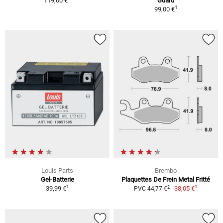
119,00 €
Guard
1
99,00 €
Louis Parts
Brembo
Gel-Batterie
Plaquettes De Frein Metal Fritté
1
1
2
39,99 €
38,05 €
PVC 44,77 €