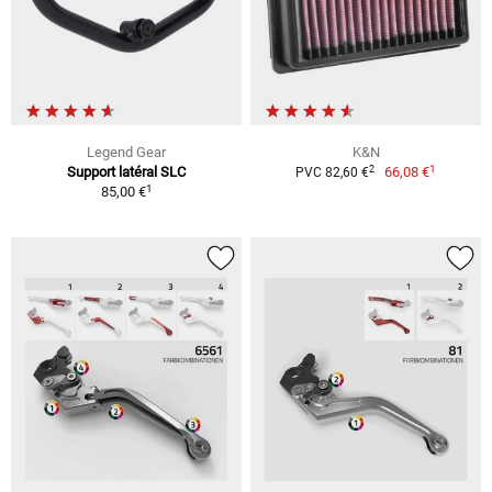
Legend Gear
K&N
1
2
Support latéral SLC
66,08 €
PVC 82,60 €
1
85,00 €