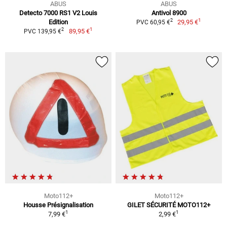
ABUS
ABUS
Detecto 7000 RS1 V2 Louis
Antivol 8900
1
2
Edition
29,95 €
PVC 60,95 €
1
2
89,95 €
PVC 139,95 €
Moto112+
Moto112+
Housse Présignalisation
GILET SÉCURITÉ MOTO112+
1
1
7,99 €
2,99 €