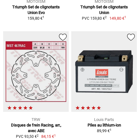
MOTOISM
MOTOISM
Triumph Set de clignotants
Triumph Set de clignotants
Union Evo
Union
1
1
2
159,80 €
149,80 €
PVC 159,80 €
TRW
Louis Parts
Disques de frein Racing, arr.,
Piles au lithium-ion
1
avec ABE
89,99 €
1
2
84,15 €
PVC 93,50 €