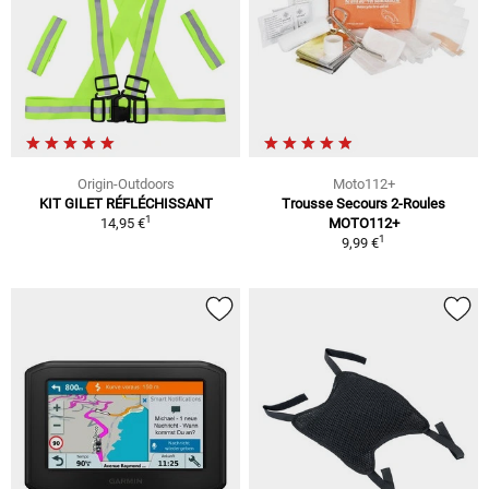
Origin-Outdoors
Moto112+
KIT GILET RÉFLÉCHISSANT
Trousse Secours 2-Roules
1
14,95 €
MOTO112+
1
9,99 €