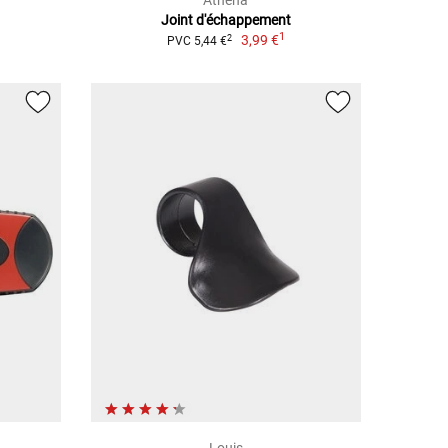
Athena
Joint d'échappement
1
3,99 €
2
PVC 5,44 €