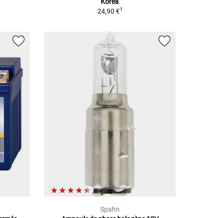
Korea
1
24,90 €
Spahn