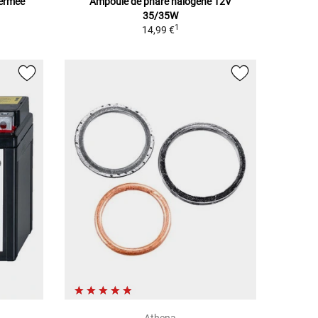
Fermée
Ampoule de phare halogène 12V
35/35W
1
14,99 €