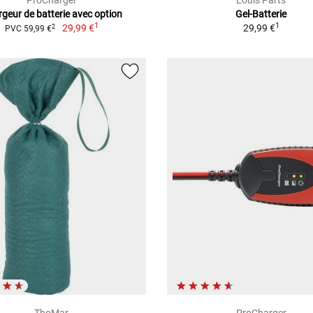
ProCharger
Louis Parts
geur de batterie avec option
Gel-Batterie
1
1
29,99 €
29,99 €
2
PVC 59,99 €