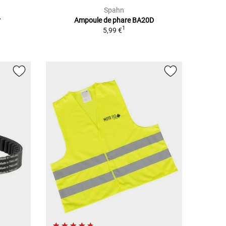
Spahn
r
Ampoule de phare BA20D
1
5,99 €