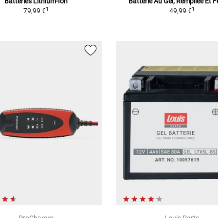
Batteries Lithium-Ion
Batterie Au Gel, Rempliée Et 
1
1
79,99 €
49,99 €