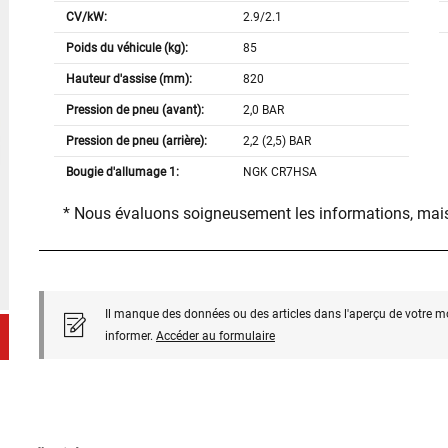
CV/kW:
2.9/2.1
Poids du véhicule (kg):
85
Hauteur d'assise (mm):
820
Pression de pneu (avant):
2,0 BAR
Pression de pneu (arrière):
2,2 (2,5) BAR
Bougie d'allumage 1:
NGK CR7HSA
* Nous évaluons soigneusement les informations, mais
Il manque des données ou des articles dans l'aperçu de votre m
informer.
Accéder au formulaire