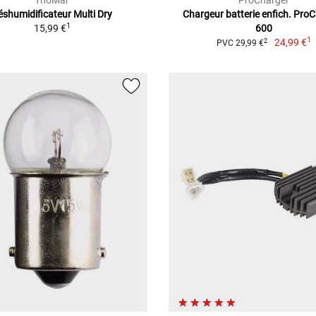
ThoMar
ProCharger
éshumidificateur Multi Dry
Chargeur batterie enfich. Pro
1
15,99 €
600
1
24,99 €
2
PVC 29,99 €