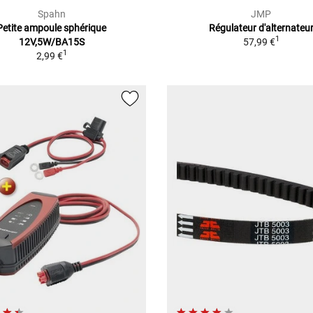
Spahn
JMP
Petite ampoule sphérique
Régulateur d'alternateu
1
12V,5W/BA15S
57,99 €
1
2,99 €