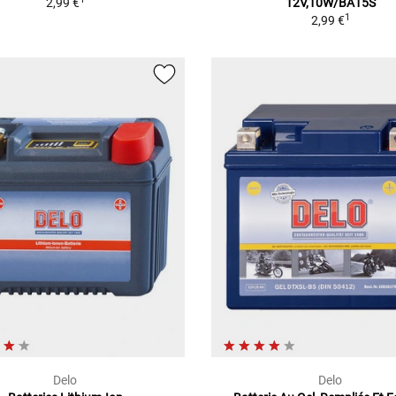
2,99 €
12V,10W/BA15S
1
2,99 €
Delo
Delo