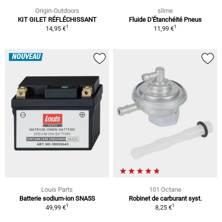
Origin-Outdoors
slime
KIT GILET RÉFLÉCHISSANT
Fluide D'Étanchéité Pneus
1
1
14,95 €
11,99 €
NOUVEAU
Louis Parts
101 Octane
Batterie sodium-ion SNA5S
Robinet de carburant syst.
1
1
49,99 €
8,25 €