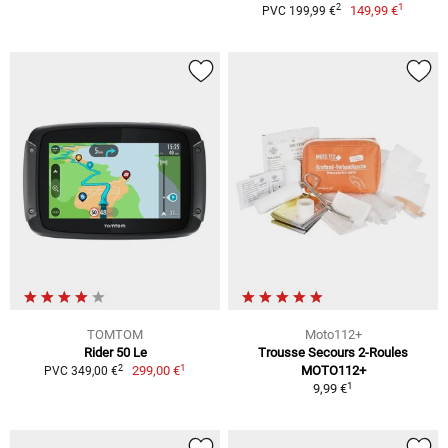
1
2
149,99 €
PVC 199,99 €
TOMTOM
Moto112+
Rider 50 Le
Trousse Secours 2-Roules
1
2
299,00 €
MOTO112+
PVC 349,00 €
1
9,99 €