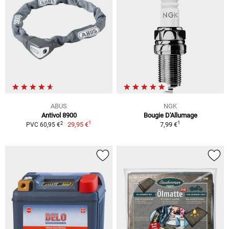
ABUS
NGK
Antivol 8900
Bougie D'Allumage
1
1
2
29,95 €
7,99 €
PVC 60,95 €