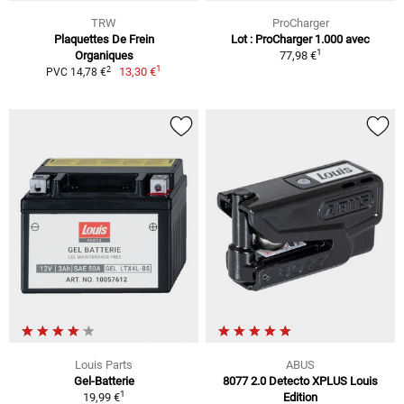
TRW
ProCharger
Plaquettes De Frein
Lot : ProCharger 1.000 avec
1
Organiques
77,98 €
1
2
13,30 €
PVC 14,78 €
Louis Parts
ABUS
Gel-Batterie
8077 2.0 Detecto XPLUS Louis
1
19,99 €
Edition