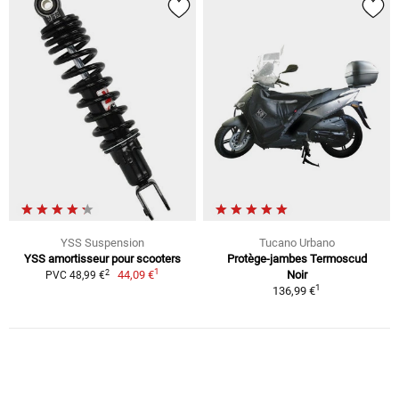
YSS Suspension
Tucano Urbano
YSS amortisseur pour scooters
Protège-jambes Termoscud
1
2
44,09 €
Noir
PVC 48,99 €
1
136,99 €