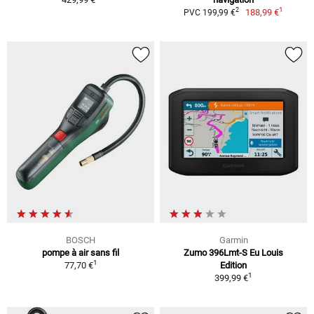
1
2
188,99 €
PVC 199,99 €
BOSCH
Garmin
pompe à air sans fil
Zumo 396Lmt-S Eu Louis
1
77,70 €
Edition
1
399,99 €