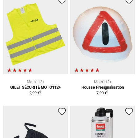
Moto112+
Moto112+
GILET SÉCURITÉ MOTO112+
Housse Présignalisation
1
1
2,99 €
7,99 €