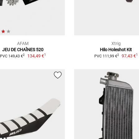
AFAM
Xtrig
JEU DE CHAÎNES 520
Hilo Holeshot Kit
1
1
134,49 €
97,43 €
2
2
PVC 149,43 €
PVC 111,99 €