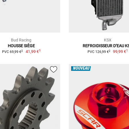
Bud Racing
KSX
HOUSSE SIÈGE
REFROIDISSEUR D’EAU K
1
1
41,99 €
99,99 €
2
2
PVC 69,99 €
PVC 126,99 €
NOUVEAU