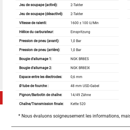
Jeu de soupape (activé):
2-Takter
Jeu de soupape (désactivé):
2-Takter
Vitesse de ralenti:
1600 ± 100 U/Min
Hélice du carburateur:
Einspritzung
Pression de pneu (avant):
1,0 Bar
Pression de pneu (arrière):
1,0 Bar
Bougie d'allumage 1:
NGK BR8ES
Bougie d'allumage 2:
NGK BR8EIX
Espace entre les électrodes:
0,6 mm
Ø tube de fourche :
48 mm USD-Gabel
Pignon/Barbotin de chaîne:
14/49 Zähne
Chaîne/Transmission finale:
Kette 520
* Nous évaluons soigneusement les informations, mais