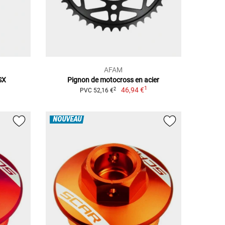
AFAM
SX
Pignon de motocross en acier
1
46,94 €
2
PVC 52,16 €
NOUVEAU