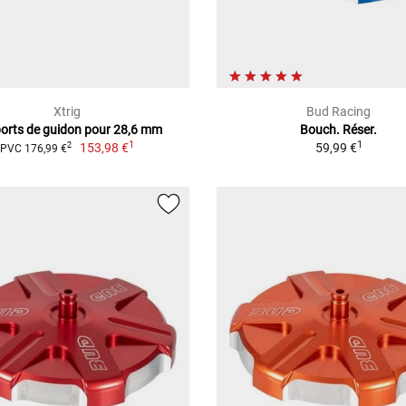
Xtrig
Bud Racing
orts de guidon pour 28,6 mm
Bouch. Réser.
1
1
153,98 €
59,99 €
2
PVC 176,99 €