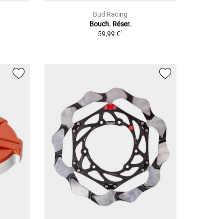
Bud Racing
Bouch. Réser.
1
59,99 €