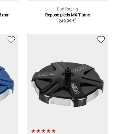
Bud Racing
,6 mm
Repose-pieds MX Titane
1
1
249,99 €