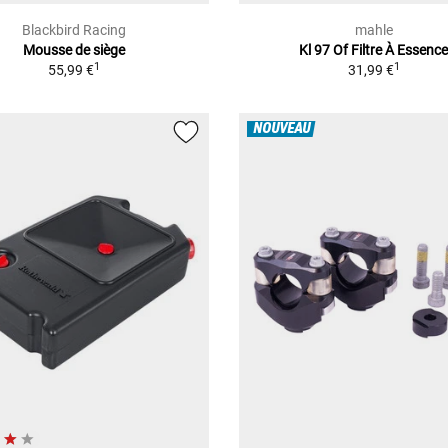
Blackbird Racing
mahle
Mousse de siège
Kl 97 Of Filtre À Essenc
1
1
55,99 €
31,99 €
NOUVEAU