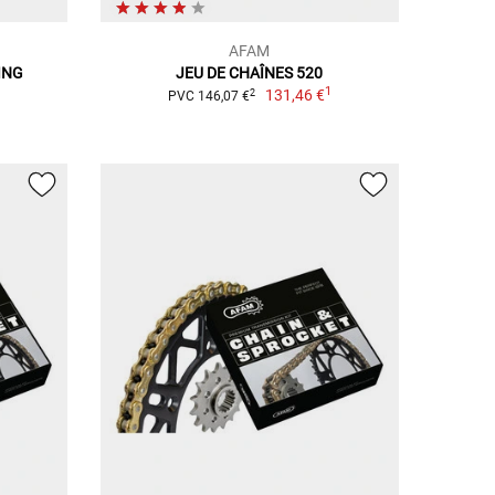
AFAM
ING
JEU DE CHAÎNES 520
1
131,46 €
2
PVC 146,07 €