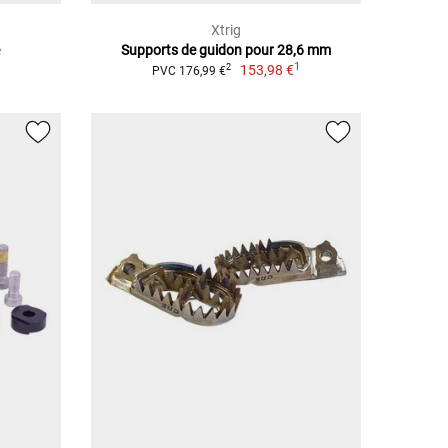
Xtrig
e
Supports de guidon pour 28,6 mm
1
153,98 €
2
PVC 176,99 €