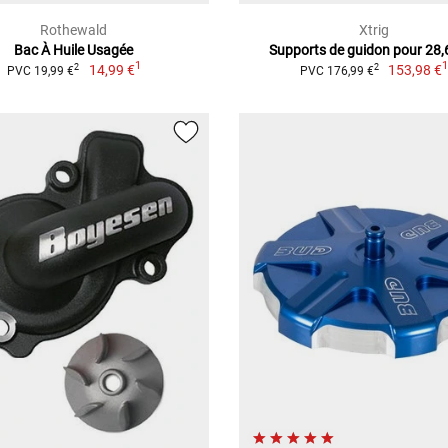
Rothewald
Xtrig
Bac À Huile Usagée
Supports de guidon pour 28
1
14,99 €
153,98 €
2
2
PVC 19,99 €
PVC 176,99 €