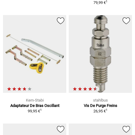
1
79,99 €
Kern-Stabi
stahlbus
Adaptateur De Bras Oscillant
Vis De Purge Freins
1
1
99,95 €
26,95 €