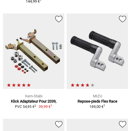
1
144,99 €
Kern-Stabi
MIZU
Klick Adaptateur Pour 2039,
Repose-pieds Flex Race
1
1
2
39,99 €
169,00 €
PVC 54,95 €