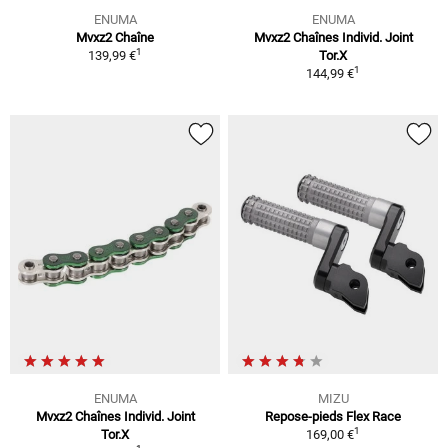
ENUMA
ENUMA
Mvxz2 Chaîne
Mvxz2 Chaînes Individ. Joint
1
139,99 €
Tor.X
1
144,99 €
ENUMA
MIZU
Mvxz2 Chaînes Individ. Joint
Repose-pieds Flex Race
1
Tor.X
169,00 €