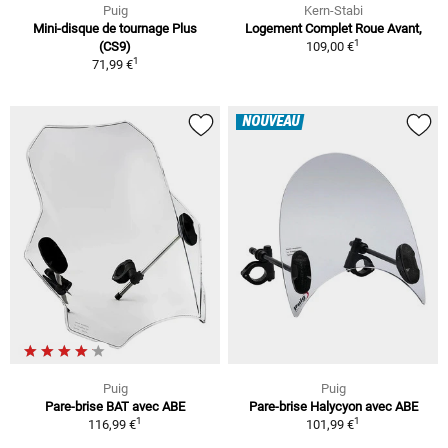
Puig
Kern-Stabi
Mini-disque de tournage Plus
Logement Complet Roue Avant,
1
(CS9)
109,00 €
1
71,99 €
NOUVEAU
Puig
Puig
Pare-brise BAT avec ABE
Pare-brise Halycyon avec ABE
1
1
116,99 €
101,99 €