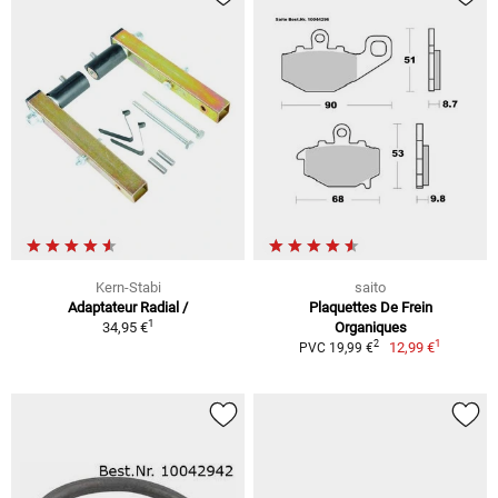
Kern-Stabi
saito
Adaptateur Radial /
Plaquettes De Frein
1
34,95 €
Organiques
1
2
12,99 €
PVC 19,99 €