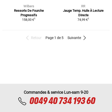
Wilbers
RR
Ressorts De Fourche
Jauge Temp. Huile À Lecture
Progressifs
Directe
1
1
158,00 €
74,99 €
Retour
Page 1 de 5
Suivante
Commandes & service Lun-sam 9-20
0049 40 734 193 60