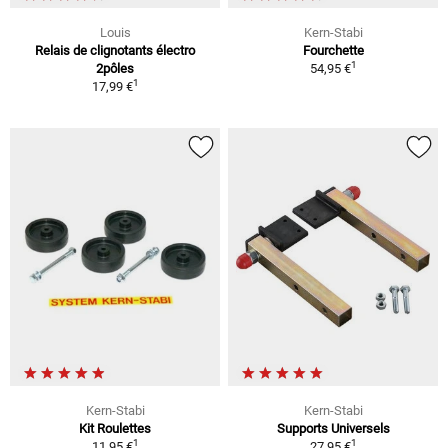
Louis
Kern-Stabi
Relais de clignotants électro
Fourchette
1
2pôles
54,95 €
1
17,99 €
Kern-Stabi
Kern-Stabi
Kit Roulettes
Supports Universels
1
1
11,95 €
27,95 €