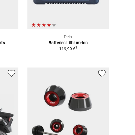
Delo
nts
Batteries Lithium-Ion
1
119,99 €