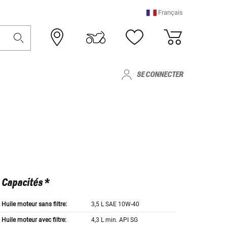
Français
SE CONNECTER
Capacités *
Huile moteur sans filtre:
3,5 L SAE 10W-40
Huile moteur avec filtre:
4,3 L min. API SG