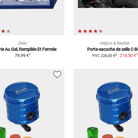
Delo
Hepco & Becker
rie Au Gel, Rempliée Et Fermée
Porte-sacoche de selle C-
1
79,99 €
219,50 €
2
PVC 226,00 €