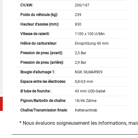
CV/kW:
200/147
Poids du véhicule (kg):
239
Hauteur d'assise (mm):
830
Vitesse de ralenti:
1100 ± 100 U/Min
Hélice du carburateur:
Einspritzung 40 mm
Pression de pneu (avant):
2,5 Bar
Pression de pneu (arrière):
2,9 Bar
Bougie d'allumage 1:
NGK SILMAR9E9
Espace entre les électrodes:
0,8-0,9 mm
Ø tube de fourche :
43 mm USD-Gabel
Pignon/Barbotin de chaîne:
18/46 Zähne
Chaîne/Transmission finale:
Kettenantrieb
* Nous évaluons soigneusement les informations, mais