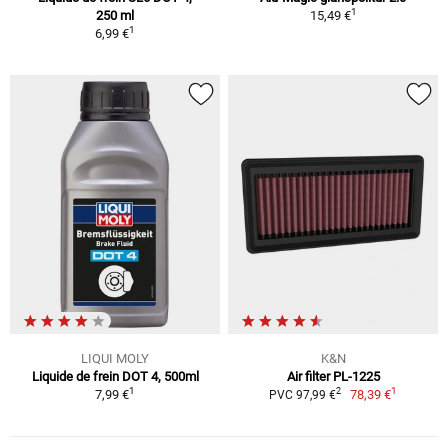
1
250 ml
15,49 €
1
6,99 €
LIQUI MOLY
K&N
Liquide de frein DOT 4, 500ml
Air filter PL-1225
1
1
2
7,99 €
78,39 €
PVC 97,99 €