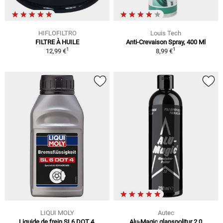
HIFLOFILTRO
Louis Tech
FILTRE À HUILE
Anti-Crevaison Spray, 400 Ml
1
1
12,99 €
8,99 €
LIQUI MOLY
Autec
Liquide de frein SL6 DOT 4,
Alu-Magic glanspolitur 2.0