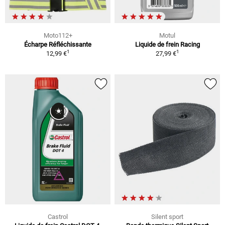
Moto112+
Motul
Écharpe Réfléchissante
Liquide de frein Racing
1
1
12,99 €
27,99 €
Castrol
Silent sport