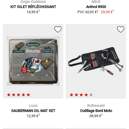
Origin-Outdoors
ABUS
KIT GILET RÉFLÉCHISSANT
Antivol 8900
1
1
2
14,95 €
29,95 €
PVC 60,95 €
Louis
Rothewald
SAUBERMAN OIL MAT SET
Outillage Bord Moto
1
1
12,99 €
39,99 €