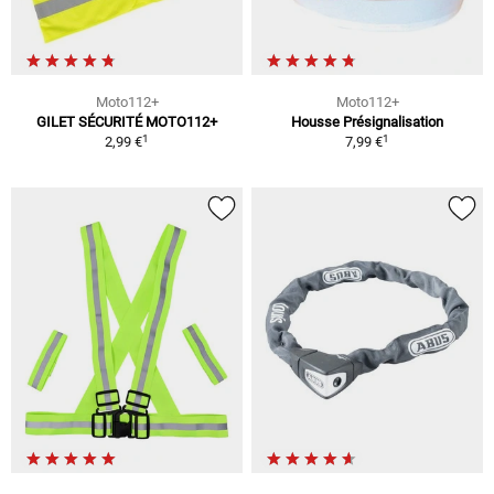
Moto112+
Moto112+
GILET SÉCURITÉ MOTO112+
Housse Présignalisation
1
1
2,99 €
7,99 €