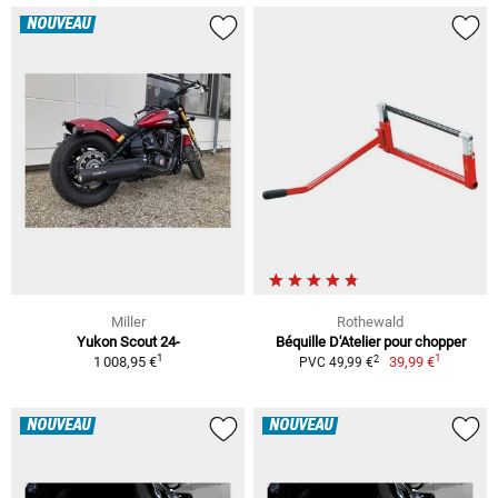
NOUVEAU
Miller
Rothewald
Yukon Scout 24-
Béquille D'Atelier pour chopper
1
1
2
1 008,95 €
39,99 €
PVC 49,99 €
NOUVEAU
NOUVEAU