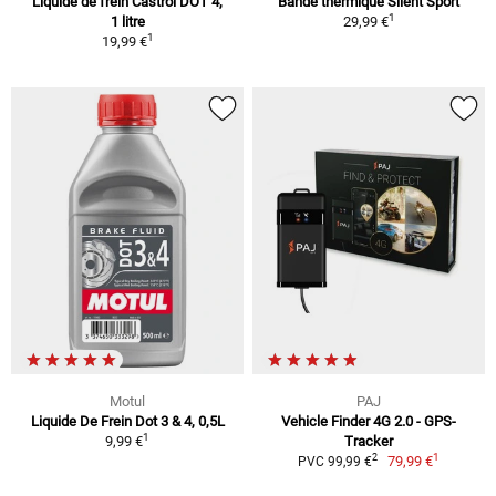
Liquide de frein Castrol DOT 4,
Bande thermique Silent Sport
1
1 litre
29,99 €
1
19,99 €
Motul
PAJ
Liquide De Frein Dot 3 & 4, 0,5L
Vehicle Finder 4G 2.0 - GPS-
1
9,99 €
Tracker
1
2
79,99 €
PVC 99,99 €