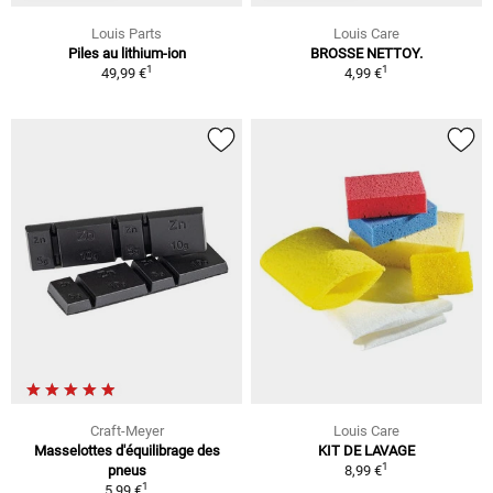
Louis Parts
Louis Care
Piles au lithium-ion
BROSSE NETTOY.
1
1
49,99 €
4,99 €
Craft-Meyer
Louis Care
Masselottes d'équilibrage des
KIT DE LAVAGE
1
pneus
8,99 €
1
5,99 €