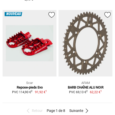
NOUVEAU
Scar
AFAM
Repose-pieds Evo
BARB CHAÎNE ALU NOIR
1
1
2
2
91,92 €
62,22 €
PVC 114,90 €
PVC 69,13 €
Retour
Page 1 de 8
Suivante