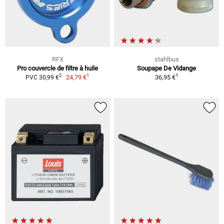
RFX
stahlbus
Pro couvercle de filtre à huile
Soupape De Vidange
1
1
2
24,79 €
36,95 €
PVC 30,99 €