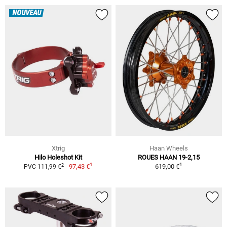
NOUVEAU
Xtrig
Haan Wheels
Hilo Holeshot Kit
ROUES HAAN 19-2,15
1
1
2
97,43 €
619,00 €
PVC 111,99 €