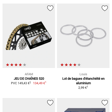
AFAM
Louis
JEU DE CHAÎNES 520
Lot de bagues d'étanchéité en
1
2
134,49 €
aluminium
PVC 149,43 €
1
2,99 €