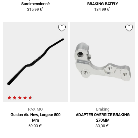
Surdimensionné
BRAKING BATFLY
1
1
315,99 €
134,99 €
RAXIMO
Braking
Guidon Alu New, Largeur 800
ADAPTER OVERSIZE BRAKING
Mm
270MM
1
1
69,00 €
80,90 €