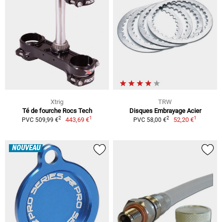
Xtrig
TRW
Té de fourche Rocs Tech
Disques Embrayage Acier
1
1
2
2
443,69 €
52,20 €
PVC 509,99 €
PVC 58,00 €
NOUVEAU