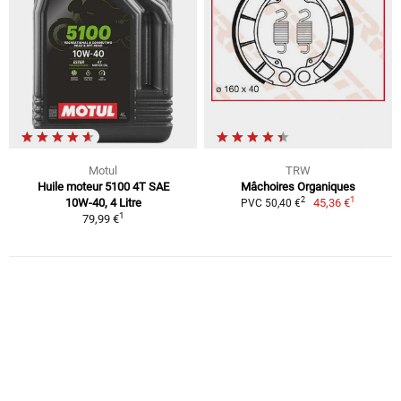
Motul
TRW
Huile moteur 5100 4T SAE
Mâchoires Organiques
1
2
10W-40, 4 Litre
45,36 €
PVC 50,40 €
1
79,99 €