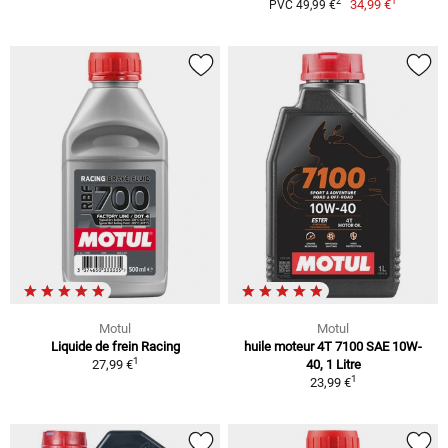
1
2
34,99 €
PVC 49,99 €
Motul
Motul
Liquide de frein Racing
huile moteur 4T 7100 SAE 10W-
1
27,99 €
40, 1 Litre
1
23,99 €