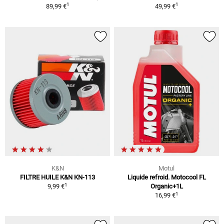
1
1
89,99 €
49,99 €
K&N
Motul
FILTRE HUILE K&N KN-113
Liquide refroid. Motocool FL
1
9,99 €
Organic+1L
1
16,99 €