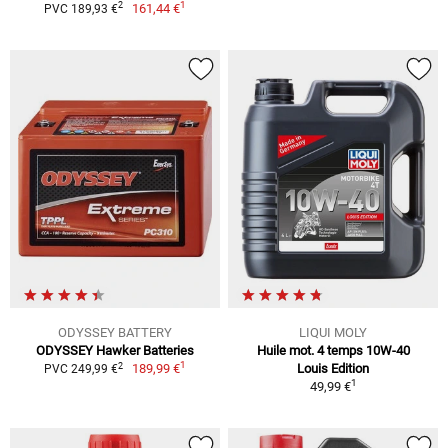
1
2
161,44 €
PVC 189,93 €
ODYSSEY BATTERY
LIQUI MOLY
ODYSSEY Hawker Batteries
Huile mot. 4 temps 10W-40
1
2
189,99 €
Louis Edition
PVC 249,99 €
1
49,99 €