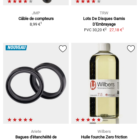
JMP
TRW
Câble de compteurs
Lots De Disques Garnis
1
8,99 €
D'Embrayage
1
2
27,18 €
PVC 30,20 €
NOUVEAU
Ariete
Wilbers
Bagues d'étanchéité de
Huile fourche Zero friction