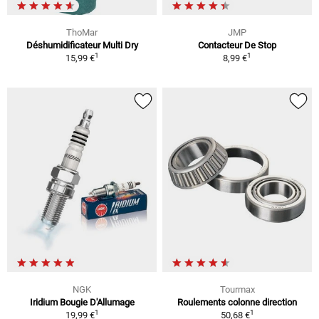
ThoMar
JMP
Déshumidificateur Multi Dry
Contacteur De Stop
1
1
15,99 €
8,99 €
NGK
Tourmax
Iridium Bougie D'Allumage
Roulements colonne direction
1
1
19,99 €
50,68 €