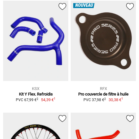
NOUVEAU
KSX
RFX
Kit Y Flex. Refroidis
Pro couvercle de filtre à huile
1
1
2
2
54,39 €
30,38 €
PVC 67,99 €
PVC 37,98 €