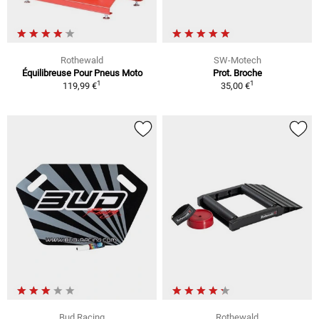
Rothewald
SW-Motech
Équilibreuse Pour Pneus Moto
Prot. Broche
1
1
119,99 €
35,00 €
Bud Racing
Rothewald