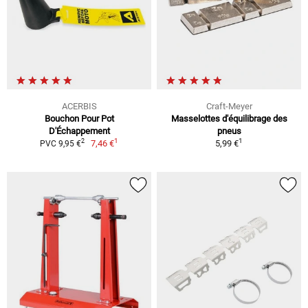
ACERBIS
Craft-Meyer
Bouchon Pour Pot
Masselottes d'équilibrage des
D'Échappement
pneus
1
1
2
7,46 €
5,99 €
PVC 9,95 €