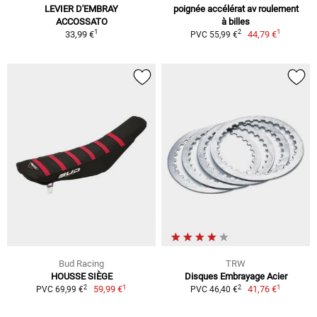
LEVIER D'EMBRAY
poignée accélérat av roulement
ACCOSSATO
à billes
1
1
2
33,99 €
44,79 €
PVC 55,99 €
Bud Racing
TRW
HOUSSE SIÈGE
Disques Embrayage Acier
1
1
2
2
59,99 €
41,76 €
PVC 69,99 €
PVC 46,40 €