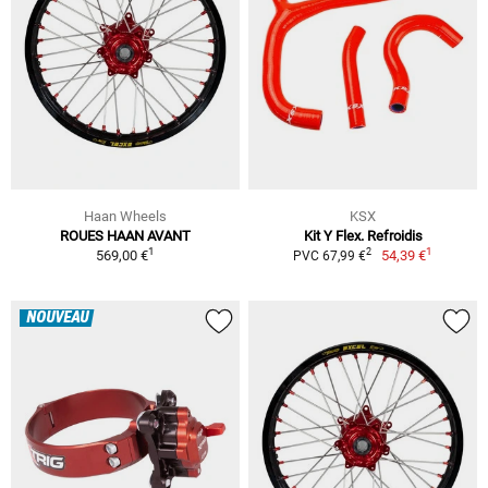
Haan Wheels
KSX
ROUES HAAN AVANT
Kit Y Flex. Refroidis
1
1
2
569,00 €
54,39 €
PVC 67,99 €
NOUVEAU