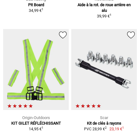
Pit Board
Aide à la rot. de roue arrière en
1
34,99 €
alu
1
39,99 €
Origin-Outdoors
Scar
KIT GILET RÉFLÉCHISSANT
Kit de clés à rayons
1
1
2
14,95 €
23,19 €
PVC 28,99 €