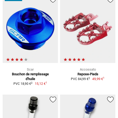
Scar
Accossato
Bouchon de remplissage
Repose-Pieds
1
2
d'huile
49,99 €
PVC 84,99 €
1
2
15,12 €
PVC 18,90 €