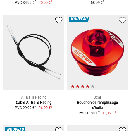
1
1
2
20,99 €
68,99 €
PVC 34,99 €
NOUVEAU
All Balls Racing
Scar
Câble All Balls Racing
Bouchon de remplissage
1
2
26,99 €
d'huile
PVC 29,99 €
1
2
15,12 €
PVC 18,90 €
NOUVEAU