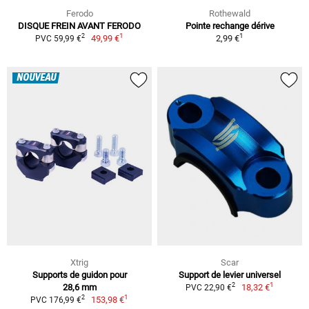
Ferodo
Rothewald
DISQUE FREIN AVANT FERODO
Pointe rechange dérive
1
1
2
49,99 €
2,99 €
PVC 59,99 €
NOUVEAU
Xtrig
Scar
Supports de guidon pour
Support de levier universel
1
2
28,6 mm
18,32 €
PVC 22,90 €
1
2
153,98 €
PVC 176,99 €