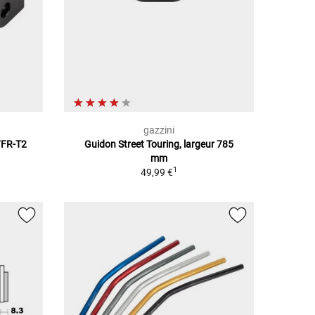
gazzini
1/FR-T2
Guidon Street Touring, largeur 785
mm
1
49,99 €