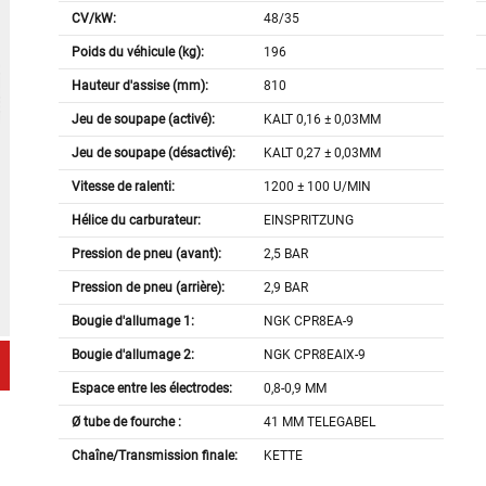
CV/kW:
48/35
Poids du véhicule (kg):
196
Hauteur d'assise (mm):
810
Jeu de soupape (activé):
KALT 0,16 ± 0,03MM
Jeu de soupape (désactivé):
KALT 0,27 ± 0,03MM
Vitesse de ralenti:
1200 ± 100 U/MIN
Hélice du carburateur:
EINSPRITZUNG
Pression de pneu (avant):
2,5 BAR
Pression de pneu (arrière):
2,9 BAR
Bougie d'allumage 1:
NGK CPR8EA-9
Bougie d'allumage 2:
NGK CPR8EAIX-9
Espace entre les électrodes:
0,8-0,9 MM
Ø tube de fourche :
41 MM TELEGABEL
Chaîne/Transmission finale:
KETTE