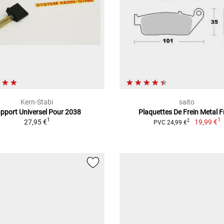
Kern-Stabi
saito
pport Universel Pour 2038
Plaquettes De Frein Metal Fr
1
1
27,95 €
19,99 €
2
PVC 24,99 €