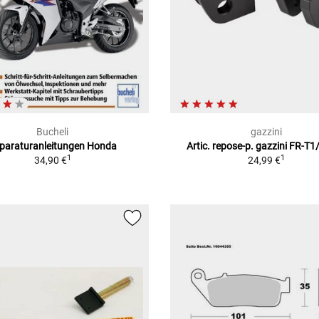
Bucheli
gazzini
paraturanleitungen Honda
Artic. repose-p. gazzini FR-T
1
1
34,90 €
24,99 €