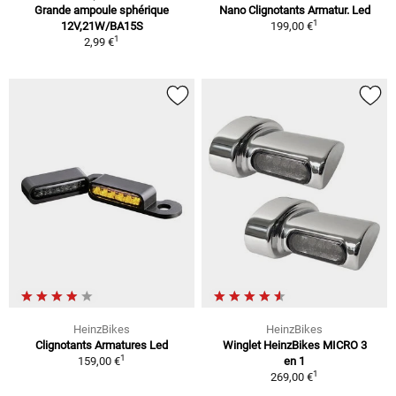
Grande ampoule sphérique
Nano Clignotants Armatur. Led
1
12V,21W/BA15S
199,00 €
1
2,99 €
HeinzBikes
HeinzBikes
Clignotants Armatures Led
Winglet HeinzBikes MICRO 3
1
159,00 €
en 1
1
269,00 €