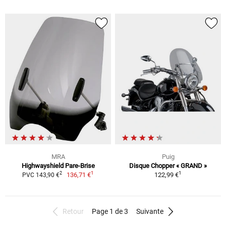
MRA
Puig
Highwayshield Pare-Brise
Disque Chopper « GRAND »
1
1
2
136,71 €
122,99 €
PVC 143,90 €
Retour
Page 1 de 3
Suivante