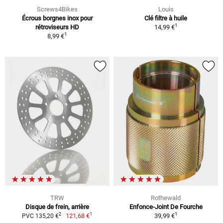
Screws4Bikes
Louis
Écrous borgnes inox pour
Clé filtre à huile
1
rétroviseurs HD
14,99 €
1
8,99 €
TRW
Rothewald
Disque de frein, arrière
Enfonce-Joint De Fourche
1
1
2
121,68 €
39,99 €
PVC 135,20 €