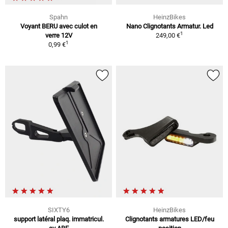
Spahn
HeinzBikes
Voyant BERU avec culot en
Nano Clignotants Armatur. Led
1
verre 12V
249,00 €
1
0,99 €
SIXTY6
HeinzBikes
support latéral plaq. immatricul.
Clignotants armatures LED/feu