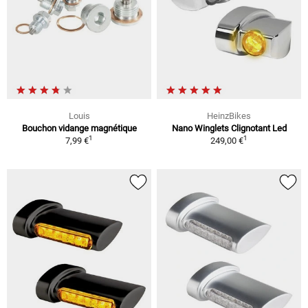
Louis
HeinzBikes
Bouchon vidange magnétique
Nano Winglets Clignotant Led
1
1
7,99 €
249,00 €