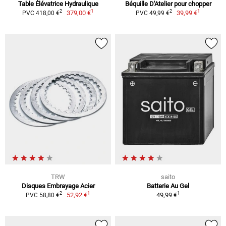
Table Élévatrice Hydraulique
Béquille D'Atelier pour chopper
1
1
2
2
379,00 €
39,99 €
PVC 418,00 €
PVC 49,99 €
TRW
saito
Disques Embrayage Acier
Batterie Au Gel
1
1
2
52,92 €
49,99 €
PVC 58,80 €