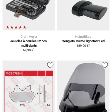
Craft-Meyer
HeinzBikes
Jeu clés à douilles 52 pcs,
Winglets Micro Clignotant Led
1
multi-dents
189,00 €
1
69,99 €