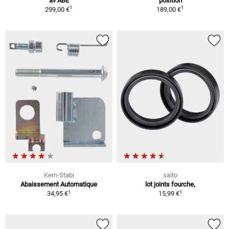
av ABE
position
1
1
299,00 €
189,00 €
Kern-Stabi
saito
Abaissement Automatique
lot joints fourche,
1
1
34,95 €
15,99 €