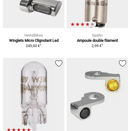
HeinzBikes
Spahn
Winglets Micro Clignotant Led
Ampoule double filament
1
1
249,00 €
2,99 €