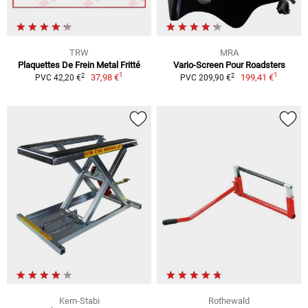
TRW
MRA
Plaquettes De Frein Metal Fritté
Vario-Screen Pour Roadsters
1
1
2
2
37,98 €
199,41 €
PVC 42,20 €
PVC 209,90 €
Kern-Stabi
Rothewald