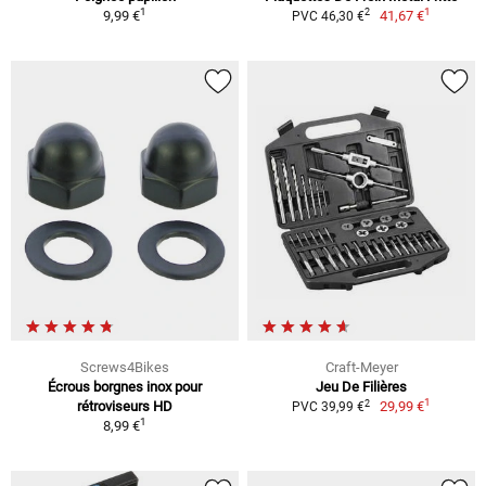
1
1
2
9,99 €
41,67 €
PVC 46,30 €
Screws4Bikes
Craft-Meyer
Écrous borgnes inox pour
Jeu De Filières
1
2
rétroviseurs HD
29,99 €
PVC 39,99 €
1
8,99 €