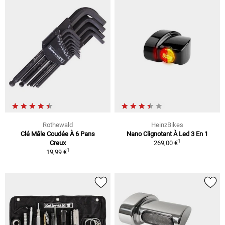
Rothewald
HeinzBikes
Clé Mâle Coudée À 6 Pans
Nano Clignotant À Led 3 En 1
1
Creux
269,00 €
1
19,99 €