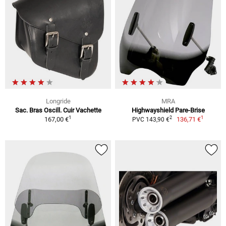
Longride
MRA
Sac. Bras Oscill. Cuir Vachette
Highwayshield Pare-Brise
1
1
2
167,00 €
136,71 €
PVC 143,90 €