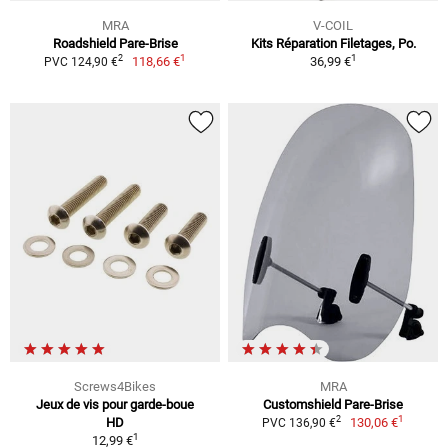
MRA
V-COIL
Roadshield Pare-Brise
Kits Réparation Filetages, Po.
1
1
2
118,66 €
36,99 €
PVC 124,90 €
Screws4Bikes
MRA
Jeux de vis pour garde-boue
Customshield Pare-Brise
1
2
HD
130,06 €
PVC 136,90 €
1
12,99 €