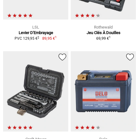
LSL
Rothewald
Levier D'Embrayage
Jeu Clés À Douilles
1
1
2
89,95 €
69,99 €
PVC 129,95 €