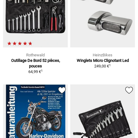
Rothewald
HeinzBikes
Outillage De Bord 52 pièces,
Winglets Micro Clignotant Led
1
pouces
249,00 €
1
64,99 €