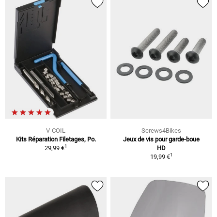
V-COIL
Screws4Bikes
Kits Réparation Filetages, Po.
Jeux de vis pour garde-boue
1
29,99 €
HD
1
19,99 €