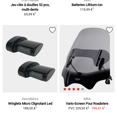
Craft-Meyer
Delo
Jeu clés à douilles 52 pcs,
Batteries Lithium-Ion
1
multi-dents
119,99 €
1
69,99 €
HeinzBikes
MRA
Winglets Micro Clignotant Led
Vario-Screen Pour Roadsters
1
1
2
189,00 €
199,41 €
PVC 209,90 €