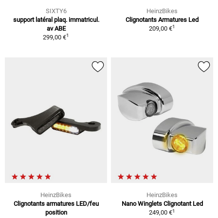
SIXTY6
HeinzBikes
support latéral plaq. immatricul.
Clignotants Armatures Led
1
av ABE
209,00 €
1
299,00 €
HeinzBikes
HeinzBikes
Clignotants armatures LED/feu
Nano Winglets Clignotant Led
1
position
249,00 €