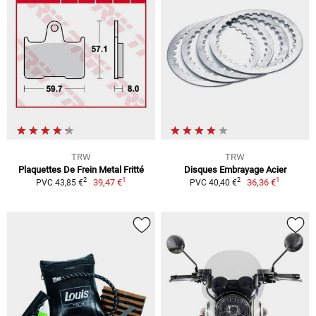
TRW
TRW
Plaquettes De Frein Metal Fritté
Disques Embrayage Acier
1
1
2
2
39,47 €
36,36 €
PVC 43,85 €
PVC 40,40 €