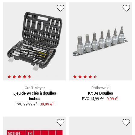
Craft-Meyer
Rothewald
Jjeu de 94 clés à douilles
Kit De Douilles
1
2
inches
9,99 €
PVC 14,99 €
1
2
39,99 €
PVC 99,99 €