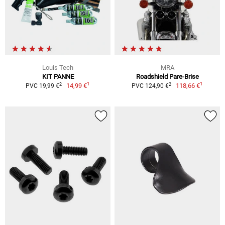
Louis Tech
MRA
KIT PANNE
Roadshield Pare-Brise
1
1
2
2
14,99 €
118,66 €
PVC 19,99 €
PVC 124,90 €