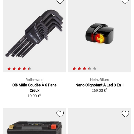
Rothewald
HeinzBikes
Clé Mâle Coudée À 6 Pans
Nano Clignotant À Led 3 En 1
1
Creux
269,00 €
1
19,99 €