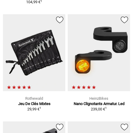
1
104,99 €
Rothewald
HeinzBikes
Jeu De Clés Mixtes
Nano Clignotants Armatur. Led
1
1
29,99 €
239,00 €