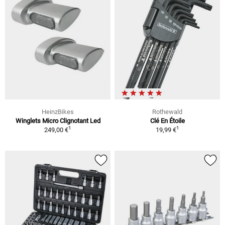
HeinzBikes
Rothewald
Winglets Micro Clignotant Led
Clé En Étoile
1
1
249,00 €
19,99 €