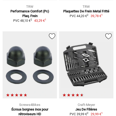
TRW
TRW
Performance Comfort (Pc)
Plaquettes De Frein Metal Fritté
1
2
Plaq. Frein
39,78 €
PVC 44,20 €
1
2
43,29 €
PVC 48,10 €
Screws4Bikes
Craft-Meyer
Écrous borgnes inox pour
Jeu De Filières
1
2
rétroviseurs HD
29,99 €
PVC 39,99 €