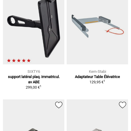
SIXTY6
Kern-Stabi
support latéral plaq. immatricul.
Adaptateur Table Élévatrice
1
av ABE
129,95 €
1
299,00 €