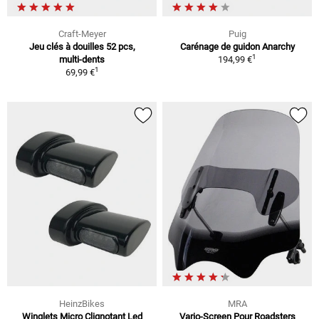
Craft-Meyer
Puig
Jeu clés à douilles 52 pcs,
Carénage de guidon Anarchy
1
multi-dents
194,99 €
1
69,99 €
HeinzBikes
MRA
Winglets Micro Clignotant Led
Vario-Screen Pour Roadsters