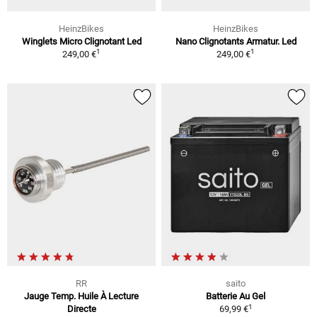
HeinzBikes
HeinzBikes
Winglets Micro Clignotant Led
Nano Clignotants Armatur. Led
1
1
249,00 €
249,00 €
RR
saito
Jauge Temp. Huile À Lecture
Batterie Au Gel
1
Directe
69,99 €