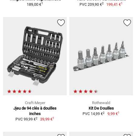
1
1
2
189,00 €
199,41 €
PVC 209,90 €
Craft-Meyer
Rothewald
Jjeu de 94 clés à douilles
Kit De Douilles
1
2
inches
9,99 €
PVC 14,99 €
1
2
39,99 €
PVC 99,99 €