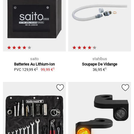
saito
stahlbus
Batteries Au Lithium-Ion
Soupape De Vidange
1
1
2
99,99 €
36,95 €
PVC 129,99 €