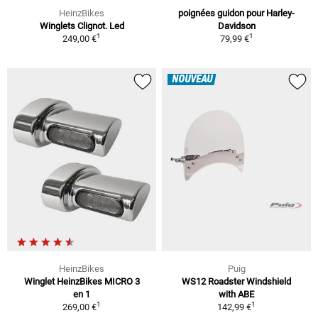
HeinzBikes
poignées guidon pour Harley-
Winglets Clignot. Led
Davidson
1
1
249,00 €
79,99 €
NOUVEAU
HeinzBikes
Puig
Winglet HeinzBikes MICRO 3
WS12 Roadster Windshield
en 1
with ABE
1
1
269,00 €
142,99 €