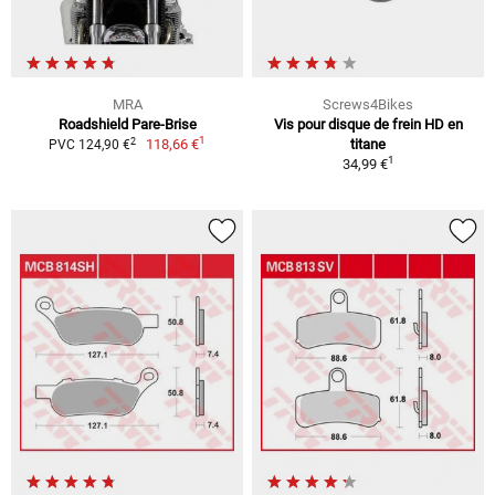
MRA
Screws4Bikes
Roadshield Pare-Brise
Vis pour disque de frein HD en
1
2
118,66 €
titane
PVC 124,90 €
1
34,99 €