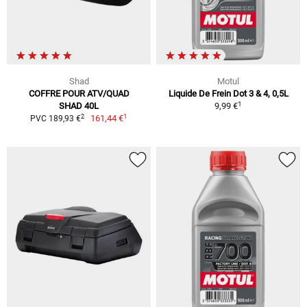
Shad
Motul
COFFRE POUR ATV/QUAD
Liquide De Frein Dot 3 & 4, 0,5L
1
SHAD 40L
9,99 €
1
2
161,44 €
PVC 189,93 €