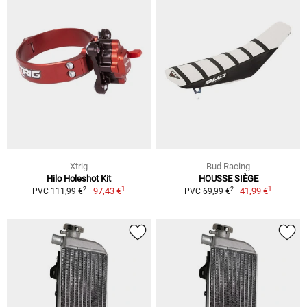
Xtrig
Bud Racing
Hilo Holeshot Kit
HOUSSE SIÈGE
1
1
2
2
97,43 €
41,99 €
PVC 111,99 €
PVC 69,99 €