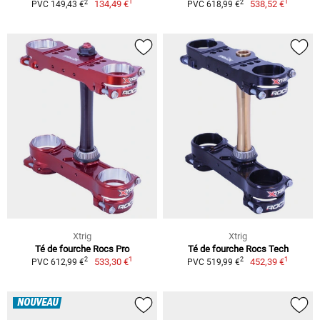
1
1
2
2
134,49 €
538,52 €
PVC 149,43 €
PVC 618,99 €
Xtrig
Xtrig
Té de fourche Rocs Pro
Té de fourche Rocs Tech
1
1
2
2
533,30 €
452,39 €
PVC 612,99 €
PVC 519,99 €
NOUVEAU