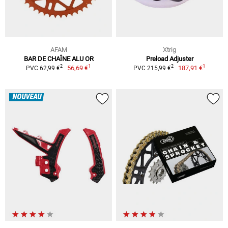
AFAM
Xtrig
BAR DE CHAÎNE ALU OR
Preload Adjuster
1
1
2
2
56,69 €
187,91 €
PVC 62,99 €
PVC 215,99 €
NOUVEAU