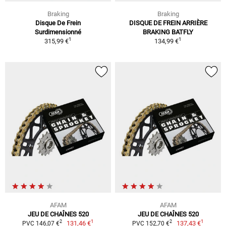
Braking
Braking
Disque De Frein
DISQUE DE FREIN ARRIÈRE
Surdimensionné
BRAKING BATFLY
1
1
315,99 €
134,99 €
AFAM
AFAM
JEU DE CHAÎNES 520
JEU DE CHAÎNES 520
1
1
2
2
131,46 €
137,43 €
PVC 146,07 €
PVC 152,70 €