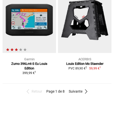
Garmin
ACERBIS
Zumo 396Lmt-S Eu Louis
Louis Edition Mx Staender
1
2
Edition
59,99 €
PVC 89,90 €
1
399,99 €
Retour
Page 1 de 8
Suivante