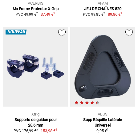
ACERBIS
AFAM
Mx Frame Protector X-Grip
JEU DE CHAÎNES 520
1
1
2
2
37,49 €
89,86 €
PVC 49,99 €
PVC 99,85 €
NOUVEAU
Xtrig
ABUS
Supports de guidon pour
Supp Béquille Latérale
28,6 mm
Universel
1
1
2
153,98 €
9,95 €
PVC 176,99 €