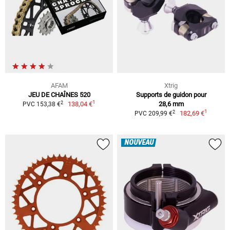
AFAM
Xtrig
JEU DE CHAÎNES 520
Supports de guidon pour
1
2
138,04 €
28,6 mm
PVC 153,38 €
1
2
182,69 €
PVC 209,99 €
NOUVEAU