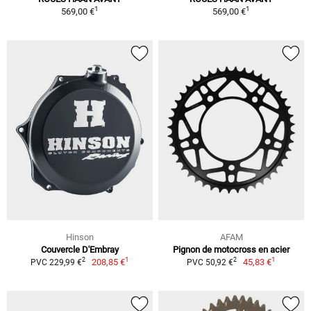
1
1
569,00 €
569,00 €
Hinson
AFAM
Couvercle D'Embray
Pignon de motocross en acier
1
1
2
2
208,85 €
45,83 €
PVC 229,99 €
PVC 50,92 €