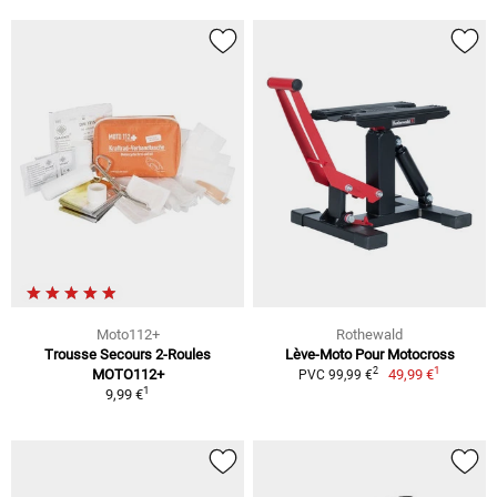
Moto112+
Rothewald
Trousse Secours 2-Roules
Lève-Moto Pour Motocross
1
2
MOTO112+
49,99 €
PVC 99,99 €
1
9,99 €