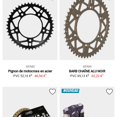
AFAM
AFAM
Pignon de motocross en acier
BARB CHAÎNE ALU NOIR
1
1
2
2
46,94 €
62,22 €
PVC 52,16 €
PVC 69,13 €
NOUVEAU