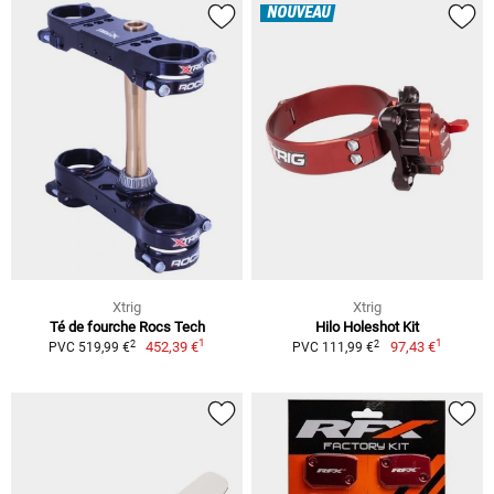
NOUVEAU
Xtrig
Xtrig
Té de fourche Rocs Tech
Hilo Holeshot Kit
1
1
2
2
452,39 €
97,43 €
PVC 519,99 €
PVC 111,99 €