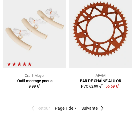
Craft-Meyer
AFAM
Outil montage pneus
BAR DE CHAÎNE ALU OR
1
1
2
9,99 €
56,69 €
PVC 62,99 €
Retour
Page 1 de 7
Suivante