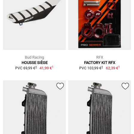
Bud Racing
RFX
HOUSSE SIÈGE
FACTORY KIT RFX
1
1
2
2
41,99 €
62,39 €
PVC 69,99 €
PVC 103,99 €