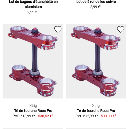
Lot de bagues d'étanchéité en
Lot de 5 rondelles cuivre
1
aluminium
2,99 €
1
2,99 €
Xtrig
Xtrig
Té de fourche Rocs Pro
Té de fourche Rocs Pro
1
1
2
2
538,52 €
533,30 €
PVC 618,99 €
PVC 612,99 €