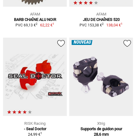
AFAM
AFAM
BARB CHAÎNE ALU NOIR
JEU DE CHAÎNES 520
1
1
2
2
62,22 €
138,04 €
PVC 69,13 €
PVC 153,38 €
NOUVEAU
RISK Racing
Xtrig
- Seal Doctor
Supports de guidon pour
1
24,99 €
28,6 mm