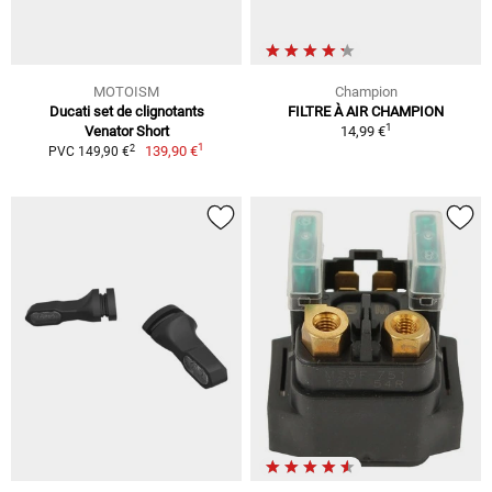
MOTOISM
Champion
Ducati set de clignotants
FILTRE À AIR CHAMPION
1
Venator Short
14,99 €
1
2
139,90 €
PVC 149,90 €