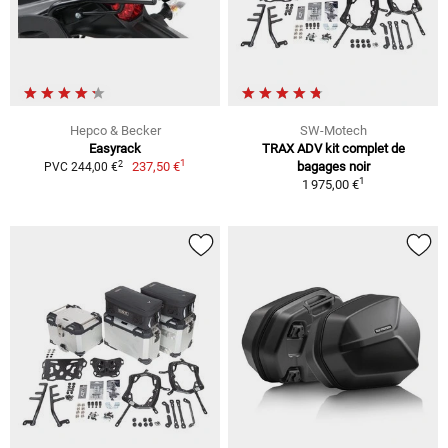
Hepco & Becker
SW-Motech
Easyrack
TRAX ADV kit complet de
1
2
237,50 €
bagages noir
PVC 244,00 €
1
1 975,00 €