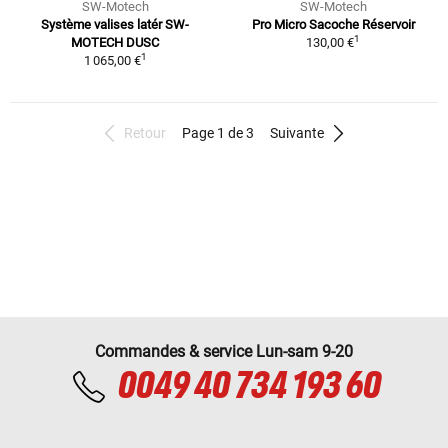
SW-Motech
SW-Motech
Système valises latér SW-
Pro Micro Sacoche Réservoir
1
MOTECH DUSC
130,00 €
1
1 065,00 €
Retour
Page 1 de 3
Suivante
Commandes & service Lun-sam 9-20
0049 40 734 193 60