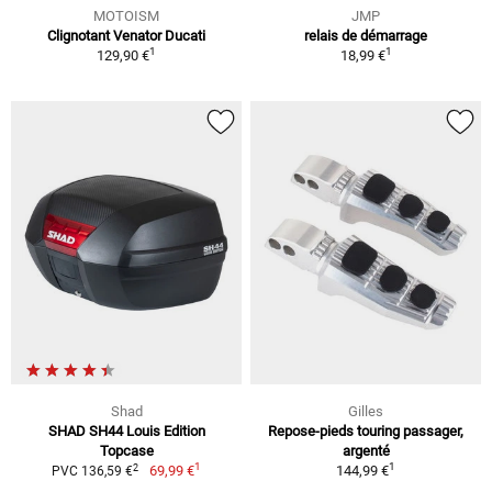
MOTOISM
JMP
Clignotant Venator Ducati
relais de démarrage
1
1
129,90 €
18,99 €
Shad
Gilles
SHAD SH44 Louis Edition
Repose-pieds touring passager,
Topcase
argenté
1
1
2
69,99 €
144,99 €
PVC 136,59 €