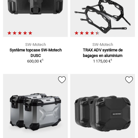
SW-Motech
SW-Motech
Système topcase SW-Motech
TRAX ADV système de
DUSC
bagages en aluminium
1
1
600,00 €
1 175,00 €