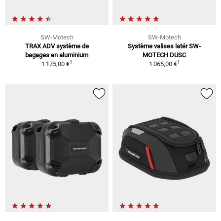
SW-Motech
SW-Motech
TRAX ADV système de
Système valises latér SW-
bagages en aluminium
MOTECH DUSC
1
1
1 175,00 €
1 065,00 €