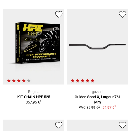
Regina
gazzini
KIT CHAÎN HPE 525
Guidon Sport X, Largeur 761
1
357,95 €
Mm
1
2
54,97 €
PVC 89,99 €