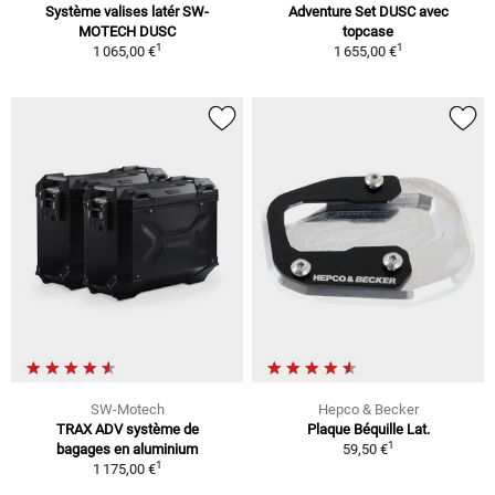
Système valises latér SW-
Adventure Set DUSC avec
MOTECH DUSC
topcase
1
1
1 065,00 €
1 655,00 €
SW-Motech
Hepco & Becker
TRAX ADV système de
Plaque Béquille Lat.
1
bagages en aluminium
59,50 €
1
1 175,00 €