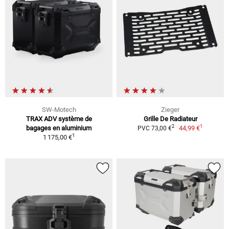
SW-Motech
Zieger
TRAX ADV système de
Grille De Radiateur
1
2
bagages en aluminium
44,99 €
PVC 73,00 €
1
1 175,00 €