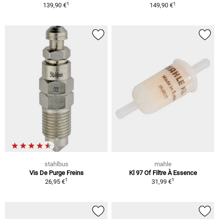
1
1
139,90 €
149,90 €
stahlbus
mahle
Vis De Purge Freins
Kl 97 Of Filtre À Essence
1
1
26,95 €
31,99 €