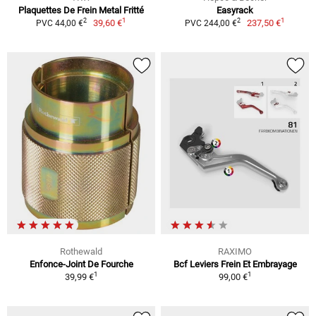
Plaquettes De Frein Metal Fritté
Easyrack
1
1
2
2
39,60 €
237,50 €
PVC 44,00 €
PVC 244,00 €
Rothewald
RAXIMO
Enfonce-Joint De Fourche
Bcf Leviers Frein Et Embrayage
1
1
39,99 €
99,00 €