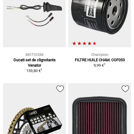
MOTOISM
Champion
Ducati set de clignotants
FILTRE HUILE CHAM. COF053
1
Venator
9,99 €
1
159,80 €