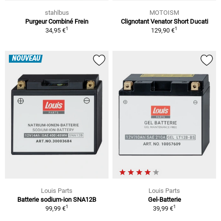
stahlbus
MOTOISM
Purgeur Combiné Frein
Clignotant Venator Short Ducati
1
1
34,95 €
129,90 €
NOUVEAU
Louis Parts
Louis Parts
Batterie sodium-ion SNA12B
Gel-Batterie
1
1
99,99 €
39,99 €