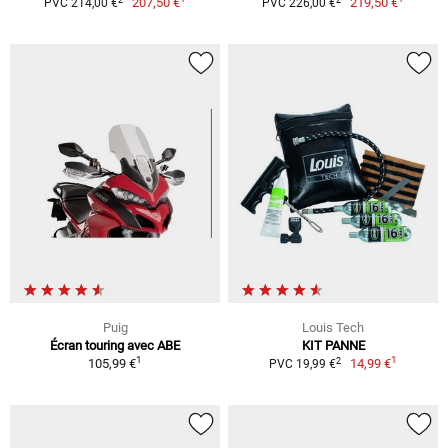
207,50 €
219,50 €
PVC 214,00 €
PVC 226,00 €
Puig
Louis Tech
Écran touring avec ABE
KIT PANNE
1
1
2
105,99 €
14,99 €
PVC 19,99 €