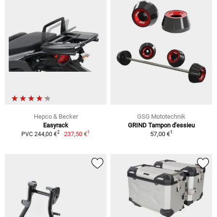
Hepco & Becker
GSG Mototechnik
Easyrack
GRIND Tampon d'essieu
1
1
2
237,50 €
57,00 €
PVC 244,00 €