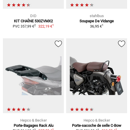
DID
stahlbus
KIT CHAÎNE 530ZVMX2
Soupape De Vidange
1
1
2
322,19 €
36,95 €
PVC 357,99 €
Hepco & Becker
Hepco & Becker
Porte-Bagages Rack Alu
Porte-sacoche de selle C-Bow
1
1
2
2