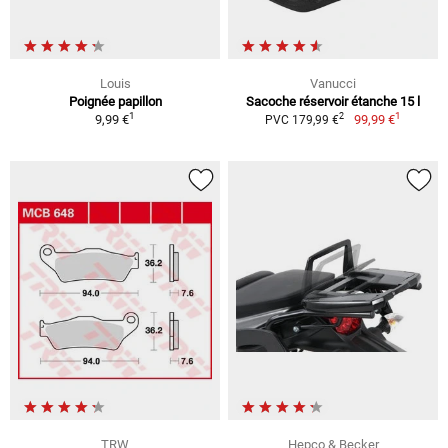
Louis
Vanucci
Poignée papillon
Sacoche réservoir étanche 15 l
1
1
2
9,99 €
99,99 €
PVC 179,99 €
TRW
Hepco & Becker