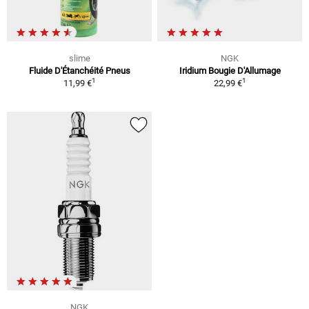
slime
NGK
Fluide D'Étanchéité Pneus
Iridium Bougie D'Allumage
1
1
11,99 €
22,99 €
NGK