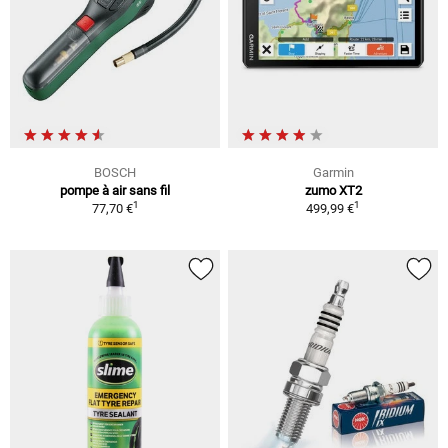
BOSCH
Garmin
pompe à air sans fil
zumo XT2
1
1
77,70 €
499,99 €