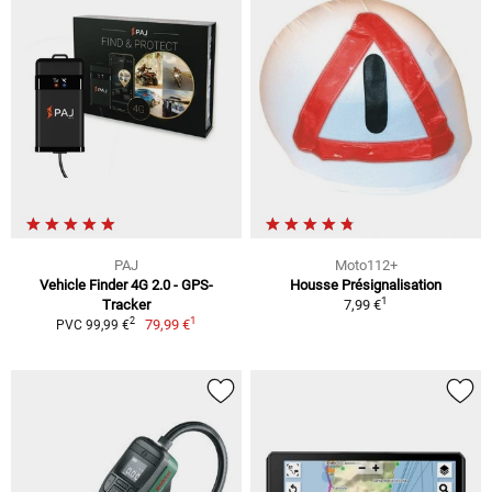
PAJ
Moto112+
Vehicle Finder 4G 2.0 - GPS-
Housse Présignalisation
1
Tracker
7,99 €
1
2
79,99 €
PVC 99,99 €