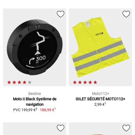
Beeline
Moto112+
Moto Ii Black Système de
GILET SÉCURITÉ MOTO112+
1
navigation
2,99 €
1
2
188,99 €
PVC 199,99 €