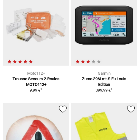
Moto112+
Garmin
Trousse Secours 2-Roules
Zumo 396Lmt-S Eu Louis
MOTO112+
Edition
1
1
9,99 €
399,99 €