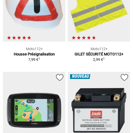
Moto112+
Moto112+
Housse Présignalisation
GILET SÉCURITÉ MOTO112+
1
1
7,99 €
2,99 €
NOUVEAU