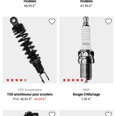
modèles
modèles
1
1
48,99 €
47,99 €
YSS Suspension
NGK
YSS amortisseur pour scooters
Bougie D'Allumage
1
1
2
44,09 €
7,99 €
PVC 48,99 €