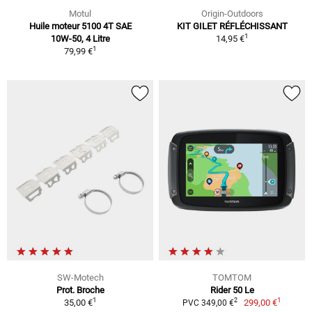
Motul
Origin-Outdoors
Huile moteur 5100 4T SAE
KIT GILET RÉFLÉCHISSANT
1
10W-50, 4 Litre
14,95 €
1
79,99 €
SW-Motech
TOMTOM
Prot. Broche
Rider 50 Le
1
1
2
35,00 €
299,00 €
PVC 349,00 €