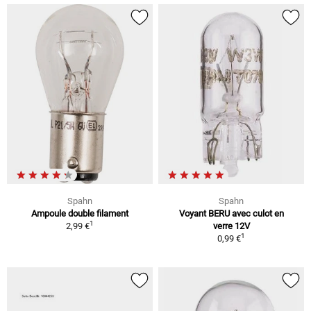
Spahn
Spahn
Ampoule double filament
Voyant BERU avec culot en
1
2,99 €
verre 12V
1
0,99 €