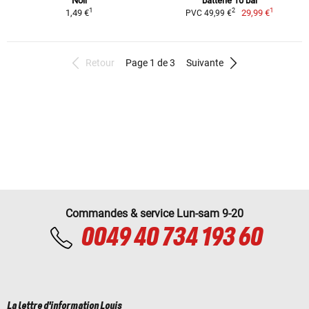
Noir
batterie 10 bar
1
1
2
1,49 €
29,99 €
PVC 49,99 €
Retour
Page 1 de 3
Suivante
Commandes & service Lun-sam 9-20
0049 40 734 193 60
La lettre d'information Louis