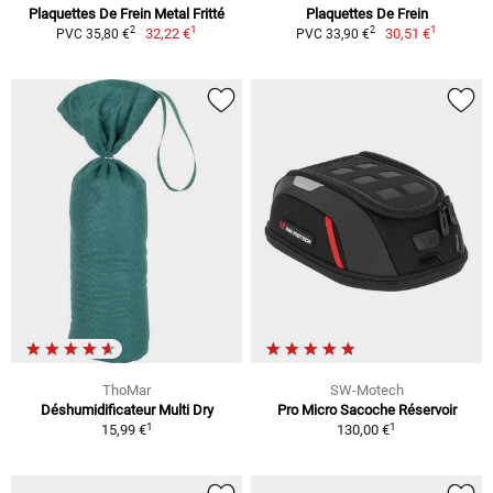
Plaquettes De Frein Metal Fritté
Plaquettes De Frein
1
1
2
2
32,22 €
30,51 €
PVC 35,80 €
PVC 33,90 €
ThoMar
SW-Motech
Déshumidificateur Multi Dry
Pro Micro Sacoche Réservoir
1
1
15,99 €
130,00 €