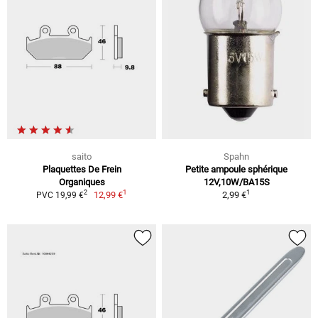
saito
Spahn
Plaquettes De Frein
Petite ampoule sphérique
Organiques
12V,10W/BA15S
1
1
2
12,99 €
2,99 €
PVC 19,99 €