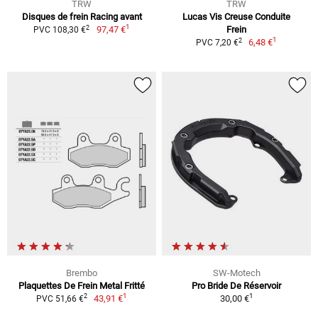
TRW
TRW
Disques de frein Racing avant
Lucas Vis Creuse Conduite
1
2
97,47 €
Frein
PVC 108,30 €
1
2
6,48 €
PVC 7,20 €
Brembo
SW-Motech
Plaquettes De Frein Metal Fritté
Pro Bride De Réservoir
1
1
2
43,91 €
30,00 €
PVC 51,66 €