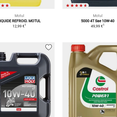
Motul
Motul
IQUIDE REFROID. MOTUL
5000 4T Sae 10W-40
1
1
12,99 €
49,99 €