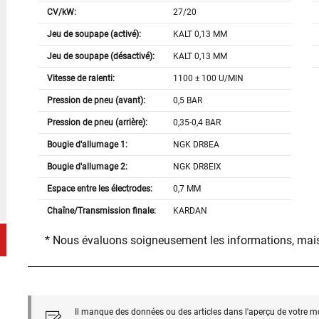
CV/kW:
27/20
Jeu de soupape (activé):
KALT 0,13 MM
Jeu de soupape (désactivé):
KALT 0,13 MM
Vitesse de ralenti:
1100 ± 100 U/MIN
Pression de pneu (avant):
0,5 BAR
Pression de pneu (arrière):
0,35-0,4 BAR
Bougie d'allumage 1:
NGK DR8EA
Bougie d'allumage 2:
NGK DR8EIX
Espace entre les électrodes:
0,7 MM
Chaîne/Transmission finale:
KARDAN
* Nous évaluons soigneusement les informations, mais
Il manque des données ou des articles dans l'aperçu de votre m