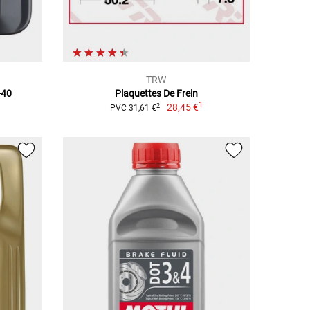
TRW
-40
Plaquettes De Frein
1
28,45 €
2
PVC 31,61 €