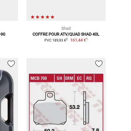
Shad
-90
COFFRE POUR ATV/QUAD SHAD 40L
1
161,44 €
2
PVC 189,93 €